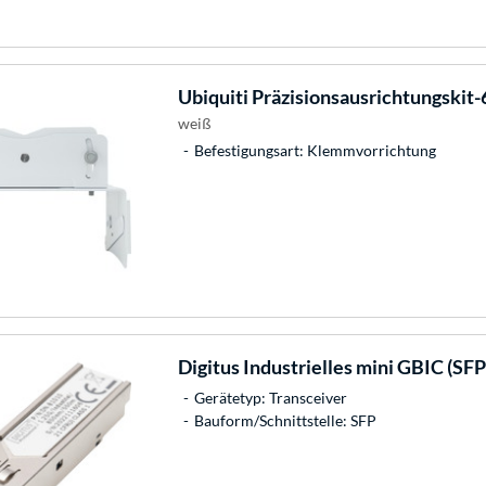
Ubiquiti
Präzisionsausrichtungskit-
weiß
Befestigungsart: Klemmvorrichtung
Digitus
Industrielles mini GBIC (SFP
Gerätetyp: Transceiver
Bauform/Schnittstelle: SFP