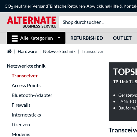
1
CO
neutraler Versand
Einfache Retouren-Abwicklung
Hilfe
&
Kontak
2
Alle Kategorien
REFURBISHED
OUTLET
Startseite
Hardware
Netzwerktechnik
Transceiver
Netzwerktechnik
TOPS
Transceiver
TP-Link TL-
Access Points
Bluetooth-Adapter
Gerätetyp
LAN: 10 
Firewalls
Bauform/S
Internetsticks
Lizenzen
Transceiv
Modems