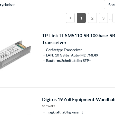
Sortie
rgebnisse
1
2
3
…
TP-Link
TL-SM5110-SR 10Gbase-SR 
Transceiver
Gerätetyp: Transceiver
LAN: 10 GBit/s, Auto-MDI/MDIX
Bauform/Schnittstelle: SFP+
Digitus
19 Zoll Equipment-Wandhal
schwarz
Tragkraft: 20 kg gesamt