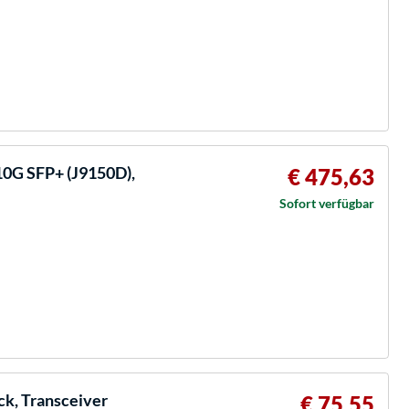
0G SFP+ (J9150D),
€ 475,63
Sofort verfügbar
ck, Transceiver
€ 75,55