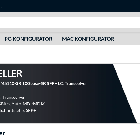
t
Suche
PC-KONFIGURATOR
MAC KONFIGURATOR
ELLER
SM5110-SR 10Gbase-SR SFP+ LC, Transceiver
: Transceiver
GBit/s, Auto-MDI/MDIX
chnittstelle: SFP+
er