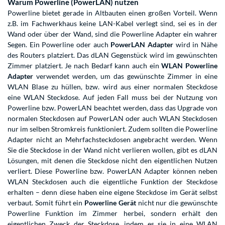
Warum Powerline (PowerLAN) nutzen
Powerline bietet gerade in Altbauten einen großen Vorteil. Wenn
z.B. im Fachwerkhaus keine LAN-Kabel verlegt sind, sei es in der
Wand oder über der Wand, sind die Powerline Adapter ein wahrer
Segen. Ein Powerline oder auch
PowerLAN Adapter
wird in Nähe
des Routers platziert. Das dLAN Gegenstück wird im gewünschten
Zimmer platziert. Je nach Bedarf kann auch ein
WLAN Powerline
Adapter
verwendet werden, um das gewünschte Zimmer in eine
WLAN Blase zu hüllen, bzw. wird aus einer normalen Steckdose
eine WLAN Steckdose. Auf jeden Fall muss bei der Nutzung von
Powerline bzw. PowerLAN beachtet werden, dass das Upgrade von
normalen Steckdosen auf PowerLAN oder auch WLAN Steckdosen
nur im selben Stromkreis funktioniert. Zudem sollten die Powerline
Adapter nicht an Mehrfachsteckdosen angebracht werden. Wenn
Sie die Steckdose in der Wand nicht verlieren wollen, gibt es dLAN
Lösungen, mit denen die Steckdose nicht den eigentlichen Nutzen
verliert. Diese Powerline bzw. PowerLAN Adapter können neben
WLAN Steckdosen auch die eigentliche Funktion der Steckdose
erhalten – denn diese haben eine eigene Steckdose im Gerät selbst
verbaut. Somit führt ein
Powerline Gerät
nicht nur die gewünschte
Powerline Funktion im Zimmer herbei, sondern erhält den
eigentlichen Zweck der Steckdose, indem es sie in eine WLAN