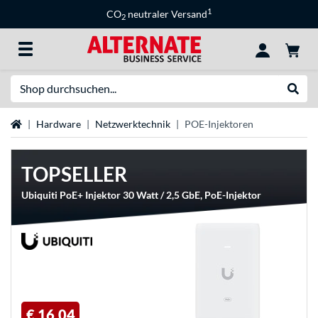
1
CO
neutraler Versand
2
Suche
Suche
Startseite
Hardware
Netzwerktechnik
POE-Injektoren
TOPSELLER
Ubiquiti PoE+ Injektor 30 Watt / 2,5 GbE, PoE-Injektor
€ 16,04