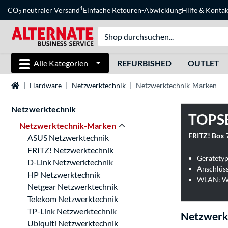
1
CO
neutraler Versand
Einfache Retouren-Abwicklung
Hilfe
&
Kontak
2
Alle Kategorien
REFURBISHED
OUTLET
Startseite
Hardware
Netzwerktechnik
Netzwerktechnik-Marken
Netzwerktechnik
TOPS
Netzwerktechnik-Marken
FRITZ! Box
ASUS Netzwerktechnik
FRITZ! Netzwerktechnik
Gerätetyp
D-Link Netzwerktechnik
Anschlüss
HP Netzwerktechnik
WLAN: WL
Netgear Netzwerktechnik
Telekom Netzwerktechnik
TP-Link Netzwerktechnik
Netzwerk
Ubiquiti Netzwerktechnik