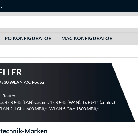
t
Suche
PC-KONFIGURATOR
MAC KONFIGURATOR
ELLER
 7530 WLAN AX, Router
: Router
e: 4x RJ-45 (LAN) gesamt, 1x RJ-45 (WAN), 1x RJ-11 (analog)
AN 2,4 Ghz: 600 MBit/s, WLAN 5 Ghz: 1800 MBit/s
technik-Marken