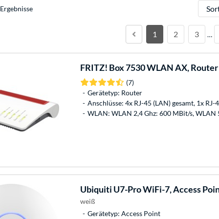
Sortie
Ergebnisse
1
2
3
…
FRITZ!
Box 7530 WLAN AX, Router
(7)
Gerätetyp: Router
Anschlüsse: 4x RJ-45 (LAN) gesamt, 1x RJ-4
WLAN: WLAN 2,4 Ghz: 600 MBit/s, WLAN 5
Ubiquiti
U7-Pro WiFi-7, Access Poi
weiß
Gerätetyp: Access Point