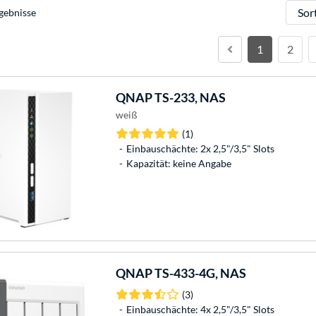
Sortie
gebnisse
1
2
QNAP
TS-233, NAS
weiß
(1)
Einbauschächte: 2x 2,5"/3,5" Slots
Kapazität: keine Angabe
QNAP
TS-433-4G, NAS
(3)
Einbauschächte: 4x 2,5"/3,5" Slots