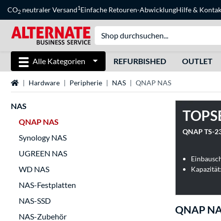
1
CO
neutraler Versand
Einfache Retouren-Abwicklung
Hilfe
&
Kontak
2
Alle Kategorien
REFURBISHED
OUTLET
Startseite
Hardware
Peripherie
NAS
QNAP NAS
NAS
TOPS
QNAP NAS
QNAP TS-23
Synology NAS
UGREEN NAS
Einbausch
WD NAS
Kapazität
NAS-Festplatten
NAS-SSD
QNAP N
NAS-Zubehör