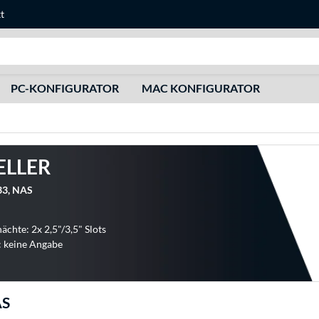
t
Suche
PC-KONFIGURATOR
MAC KONFIGURATOR
ELLER
3, NAS
ächte: 2x 2,5"/3,5" Slots
: keine Angabe
AS