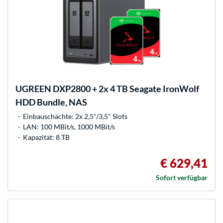
UGREEN
DXP2800 + 2x 4 TB Seagate IronWolf
HDD Bundle, NAS
Einbauschächte: 2x 2,5"/3,5" Slots
LAN: 100 MBit/s, 1000 MBit/s
Kapazität: 8 TB
€ 629,41
Sofort verfügbar