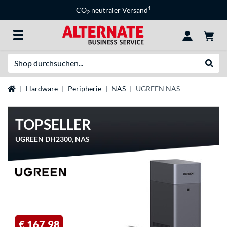
1
CO
neutraler Versand
2
Suche
Suche
Startseite
Hardware
Peripherie
NAS
UGREEN NAS
TOPSELLER
UGREEN DH2300, NAS
€ 167,98