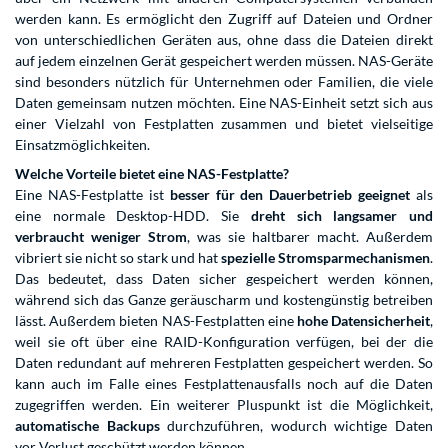
werden kann. Es ermöglicht den Zugriff auf Dateien und Ordner
von unterschiedlichen Geräten aus, ohne dass die Dateien direkt
auf jedem einzelnen Gerät gespeichert werden müssen. NAS-Geräte
sind besonders nützlich für Unternehmen oder Familien, die viele
Daten gemeinsam nutzen möchten. Eine NAS-Einheit setzt sich aus
einer Vielzahl von Festplatten zusammen und bietet vielseitige
Einsatzmöglichkeiten.
Welche Vorteile bietet eine NAS-Festplatte?
Eine NAS-Festplatte ist
besser für den Dauerbetrieb geeignet
als
eine normale Desktop-HDD. Sie
dreht sich langsamer und
verbraucht weniger Strom
, was sie haltbarer macht. Außerdem
vibriert sie nicht so stark und hat
spezielle Stromsparmechanismen
.
Das bedeutet, dass Daten sicher gespeichert werden können,
während sich das Ganze geräuscharm und kostengünstig betreiben
lässt. Außerdem bieten NAS-Festplatten eine
hohe Datensicherheit
,
weil sie oft über eine RAID-Konfiguration verfügen, bei der die
Daten redundant auf mehreren Festplatten gespeichert werden. So
kann auch im Falle eines Festplattenausfalls noch auf die Daten
zugegriffen werden. Ein weiterer Pluspunkt ist die Möglichkeit,
automatische Backups
durchzuführen, wodurch wichtige Daten
vor Verlust geschützt werden können.