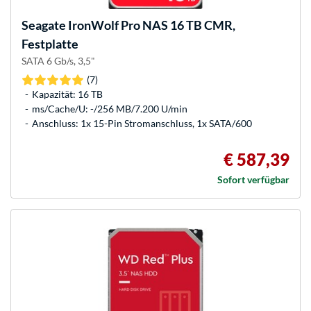
Seagate
IronWolf Pro NAS 16 TB CMR,
Festplatte
SATA 6 Gb/s, 3,5"
(7)
Kapazität: 16 TB
ms/Cache/U: -/256 MB/7.200 U/min
Anschluss: 1x 15-Pin Stromanschluss, 1x SATA/600
€ 587,39
Sofort verfügbar