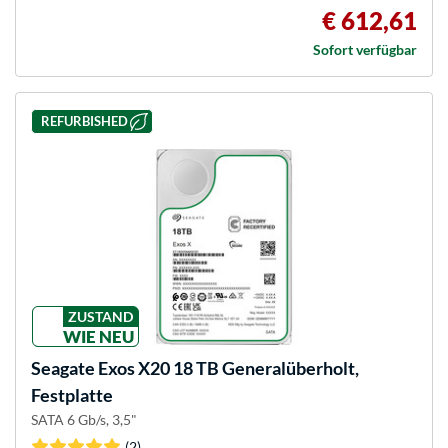
€ 612,61
Sofort verfügbar
REFURBISHED
ZUSTAND
WIE NEU
Seagate
Exos X20 18 TB Generalüberholt,
Festplatte
SATA 6 Gb/s, 3,5"
(2)