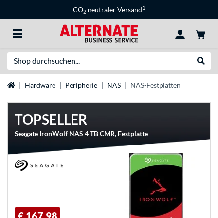
1
CO
neutraler Versand
2
Suche
Suche
Startseite
Hardware
Peripherie
NAS
NAS-Festplatten
TOPSELLER
Seagate IronWolf NAS 4 TB CMR, Festplatte
€ 167,98