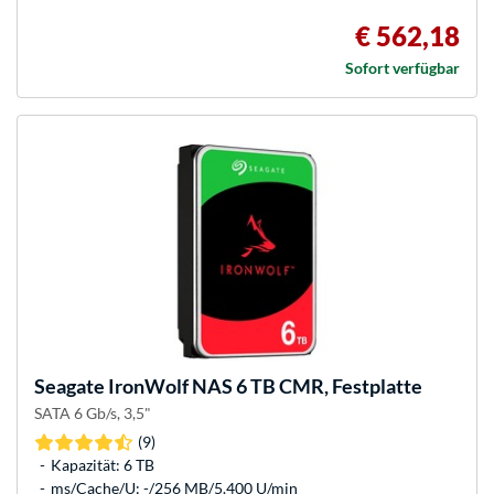
€ 562,18
Sofort verfügbar
Seagate
IronWolf NAS 6 TB CMR, Festplatte
SATA 6 Gb/s, 3,5"
(9)
Kapazität: 6 TB
ms/Cache/U: -/256 MB/5.400 U/min