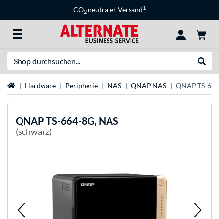
1
CO
neutraler Versand
2
Suche
Suche
Startseite
Hardware
Peripherie
NAS
QNAP NAS
QNAP TS-664
QNAP
TS-664-8G, NAS
(schwarz)