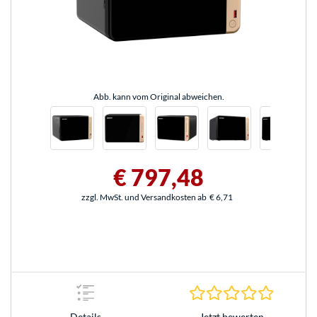
Abb. kann vom Original abweichen.
€ 797,48
zzgl. MwSt. und Versandkosten ab
€ 6,71
0.0 Stern
Jetzt bewerten
Details