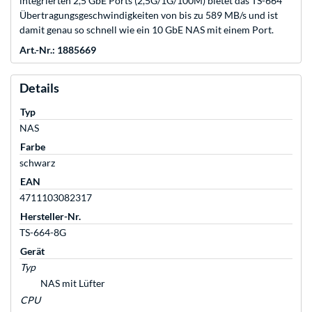
integrierten 2,5 GbE Ports (2,5G/1G/100M) bietet das TS-664
Übertragungsgeschwindigkeiten von bis zu 589 MB/s und ist
damit genau so schnell wie ein 10 GbE NAS mit einem Port.
Art.-Nr.: 1885669
Details
Typ
NAS
Farbe
schwarz
EAN
4711103082317
Hersteller-Nr.
TS-664-8G
Gerät
Typ
NAS mit Lüfter
CPU