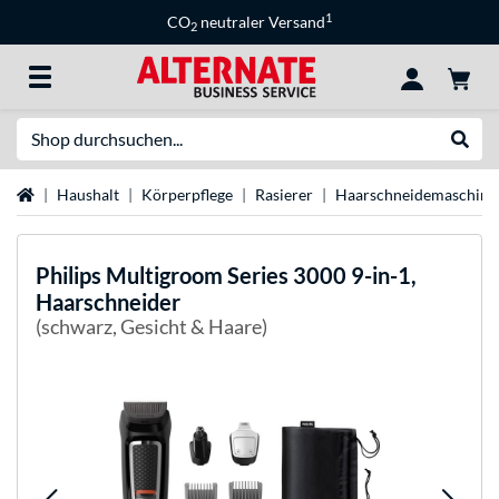
1
CO
neutraler Versand
2
Suche
Suche
Startseite
Haushalt
Körperpflege
Rasierer
Haarschneidemaschine
Philips
Multigroom Series 3000 9-in-1,
Haarschneider
(schwarz, Gesicht & Haare)