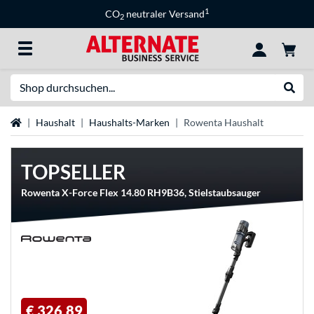
1
CO
neutraler Versand
2
Suche
Suche
Startseite
Haushalt
Haushalts-Marken
Rowenta Haushalt
TOPSELLER
Rowenta X-Force Flex 14.80 RH9B36, Stielstaubsauger
€ 326,89