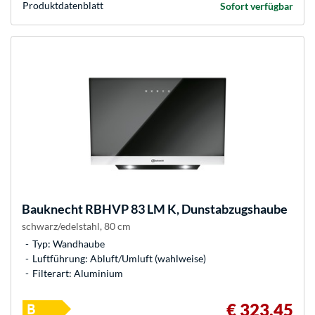
Produkt­datenblatt
Sofort verfügbar
Bauknecht
RBHVP 83 LM K, Dunstabzugshaube
schwarz/edelstahl, 80 cm
Typ: Wandhaube
Luftführung: Abluft/Umluft (wahlweise)
Filterart: Aluminium
€ 323,45