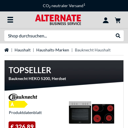
1
CO
neutraler Versand
2
Suche
Suche
Startseite
Haushalt
Haushalts-Marken
Bauknecht Haushalt
TOPSELLER
Bauknecht HEKO S200, Herdset
Produkt­datenblatt
€ 326,89