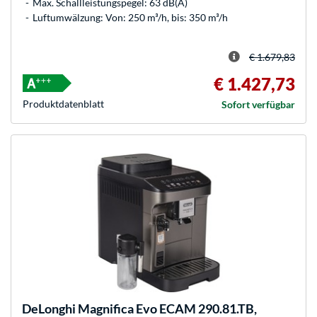
Max. Schallleistungspegel: 63 dB(A)
Luftumwälzung: Von: 250 m³/h, bis: 350 m³/h
€ 1.679,83
€ 1.427,73
Produkt­datenblatt
Sofort verfügbar
DeLonghi
Magnifica Evo ECAM 290.81.TB,