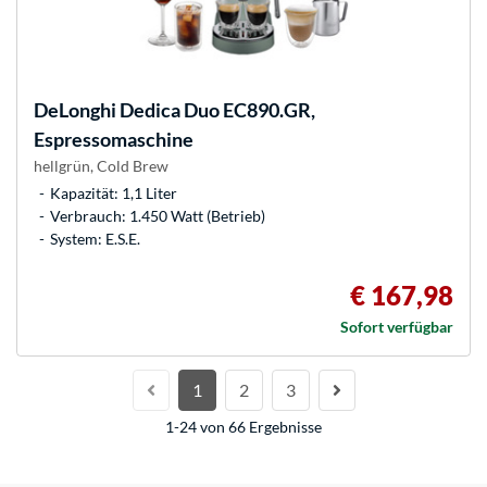
DeLonghi
Dedica Duo EC890.GR,
Espressomaschine
hellgrün, Cold Brew
Kapazität: 1,1 Liter
Verbrauch: 1.450 Watt (Betrieb)
System: E.S.E.
€ 167,98
Sofort verfügbar
1
2
3
1-24 von 66 Ergebnisse