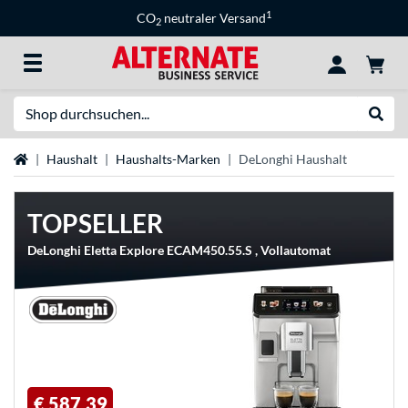
1
CO
neutraler Versand
2
Suche
Suche
Startseite
Haushalt
Haushalts-Marken
DeLonghi Haushalt
TOPSELLER
DeLonghi Eletta Explore ECAM450.55.S , Vollautomat
€ 587,39