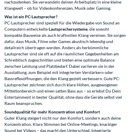
nachzudenken. Sie verwandeln deinen Arbeitsplatz in eine kleine
Klangwelt – ob für Videokonferenzen, Musik oder Gaming.
Was ist ein PC-Lautsprecher?
PC-Lautsprecher sind speziell für die Wiedergabe von Sound an
Computern entwickelte
Lautsprechersysteme
, die sowohl
kompakte Bauweise als auch kraftvollen Klang vereinen. Sie sorgen
dafür, dass Musik, Filme oder Games akustisch lebendig und
detailreich übertragen werden. Anders als herkömmliche
Lautsprecher sind sie oft auf die räumlichen Gegebenheiten am
Schreibtisch zugeschnitten und bieten eine optimale Balance
zwischen Leistung und Platzbedarf. Dabei variieren sie in der
Ausstattung, zum Beispiel mit integrierten Verstärkern oder
Bassreflexöffnungen, die den Klang gezielt verbessern. Gute PC-
Lautsprecher zeichnen sich durch klare Höhen, ausgewogenen
Mitteltonbereich und einen satten Bass aus – so erlebst Du Dein
Entertainment in bester Qualität, ohne dass die Geräte selbst viel
Raum beanspruchen.
Soundqualität für mehr Konzentration und Komfort
Guter Klang steigert nicht nur den Komfort, sondern auch deine
Konzentration. Klare Stimmen bei Online-Meetings, knackiger
Sound bei Videos – das macht den Unterschied. Integrierte