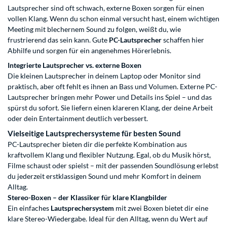
Lautsprecher sind oft schwach, externe Boxen sorgen für einen
vollen Klang. Wenn du schon einmal versucht hast, einem wichtigen
Meeting mit blechernem Sound zu folgen, weißt du, wie
frustrierend das sein kann. Gute
PC-Lautsprecher
schaffen hier
Abhilfe und sorgen für ein angenehmes Hörerlebnis.
Integrierte Lautsprecher vs. externe Boxen
Die kleinen Lautsprecher in deinem Laptop oder Monitor sind
praktisch, aber oft fehlt es ihnen an Bass und Volumen. Externe PC-
Lautsprecher bringen mehr Power und Details ins Spiel – und das
spürst du sofort. Sie liefern einen klareren Klang, der deine Arbeit
oder dein Entertainment deutlich verbessert.
Vielseitige Lautsprechersysteme für besten Sound
PC-Lautsprecher bieten dir die perfekte Kombination aus
kraftvollem Klang und flexibler Nutzung. Egal, ob du Musik hörst,
Filme schaust oder spielst – mit der passenden Soundlösung erlebst
du jederzeit erstklassigen Sound und mehr Komfort in deinem
Alltag.
Stereo-Boxen – der Klassiker für klare Klangbilder
Ein einfaches
Lautsprechersystem
mit zwei Boxen bietet dir eine
klare Stereo-Wiedergabe. Ideal für den Alltag, wenn du Wert auf