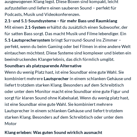
ausgewogenen Klang legst. Diese Boxen sind kompakt, leicht
aufzustellen und liefern einen sauberen Sound – perfekt für
Podcasts, Musik und Videokonferenzen.
2.1- und 5.1-Soundsysteme – für mehr Bass und Raumklang
Mit einem
2.1-System
erhältst du zusätzlich einen Subwoofer, der
für satten Bass sorgt. Das macht Musik und Filme lebendiger. Ein
5.1-Lautsprechersystem
bringt Surround-Sound ins Zimmer –
perfekt, wenn du beim Gaming oder bei Filmen in eine andere Welt
eintauchen möchtest. Diese Systeme sind komplexer und bieten ein
beeindruckendes Klangerlebnis, das dich förmlich umgibt.
Soundbars als platzsparende Alternative
Wenn du wenig Platz hast, ist eine Soundbar eine gute Wahl. Sie
kombiniert mehrere
Lautsprecher
in einem schlanken Gehäuse und
liefert trotzdem starken Klang. Besonders auf dem Schreibtisch
oder unter dem Monitor macht eine Soundbar eine gute Figur und
sorgt für klaren Sound ohne Kabelsalat. Wenn du wenig platz hast,
ist eine Soundbar eine gute Wahl. Sie kombiniert mehrere
Lautsprecher in einem schlanken Gehäuse und liefert trotzdem
starken Klang. Besonders auf dem Schreibtisch oder unter dem
Motor
Klang erleben: Was guten Sound wirklich ausmacht