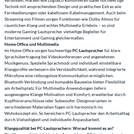
verbinden. Marken wie Logitech kombinieren dabei hochwertige
Technik mit ansprechendem Design und praktischen Extras wie
Fernbedienungen oder kabellosem Kabelmanagement. Auch beim
Streaming von Filmen sorgen Funktionen wie Dolby Atmos für
räumlichen Klang und echtes Multimedia-Erlebnis – so sind
moderne Gaming-Lautsprecher vielseitige Begleiter für
Entertainment und Gaming gleichermaßen.
Home Office und Multimedia
Im Home Office sorgen hochwertige
PC-Lautsprecher
für klare
Sprachübertragung bei Videokonferenzen und angenehmen
Musikgenuss. Spezielle Sprachmodi und individuell einstellbare
Klangprofile verbessern die Verständlichkeit, während integrierte
Mikrofone eine reibungslose Kommunikation ermöglichen.
Bluetooth-Verbindung und kompakte Bauweise bieten Flexibilität
am Arbeitsplatz. Für Multimedia-Anwendungen liefern
ausgewogene Klänge Motivation und Komfort, erweiterbar durch
Kopfhöreranschlüsse oder Subwoofer. Designvarianten in
verschiedenen Materialien fügen sich harmonisch ins
Wohnkonzept ein. So bereichern PC-Lautsprecher den Arbeitsalltag
durch Vielseitigkeit und individuelle Anpassbarkeit.
Klangqualität bei PC-Lautsprechern: Worauf kommt es an?