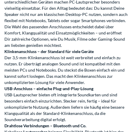
unterschiedlichen Geräten machen PC-Lautsprecher besonders
vielseitig einsetzbar. Für den Alltag bedeutet das: Du kannst Deine
Speaker nicht nur am klassischen Desktop-PC nutzen, sondern auch
flexibel mit Notebooks, Tablets oder sogar Smartphones verbinden.
Die Wahl des passenden Anschlusses entscheidet dabei über
Komfort, Klangqualität und Einsatzmöglichkeiten – und eröffnet
Dir zahlreiche Optionen, wie Du Musik, Filme oder Gaming-Sound
am liebsten genießen möchtest.
Klinkenanschluss – der Standard für viele Geräte
Der 3,5-mm-Klinkenanschluss ist weit verbreitet und einfach zu
nutzen. Er überträgt analogen Sound und ist kompatibel mit den
meisten PCs und Notebooks. Du steckst die Boxen einfach ein und
kannst sofort loslegen. Das macht den Klinkenanschluss zur
unkomplizierten Lösung für viele Anwender.
USB-Anschluss – einfache Plug-and-Play-Lösung
USB-Lautsprecher bieten oft integrierte Soundkarten und sind
besonders einfach einzurichten. Stecker rein, fertig – ideal für
unkomplizierte Nutzung. Außerdem liefern sie häufig eine bessere
Klangqualität als der Standard-Klinkenanschluss, da die
Soundverarbeitung digital erfolgt.
Drahtlose Verbindungen – Bluetooth und Co.
Kabellose
Lautsprecher
bringen Flexibilität. Bluetooth ist hier der