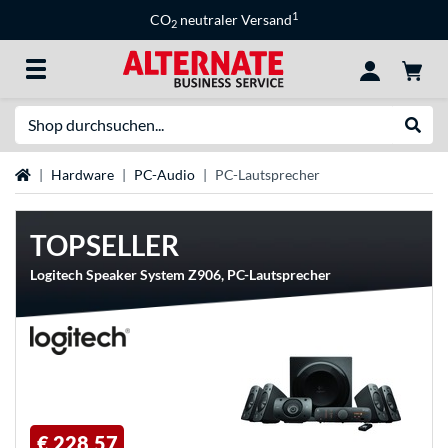
1
CO
neutraler Versand
2
Suche
Suche
Startseite
Hardware
PC-Audio
PC-Lautsprecher
TOPSELLER
Logitech Speaker System Z906, PC-Lautsprecher
€ 228,57