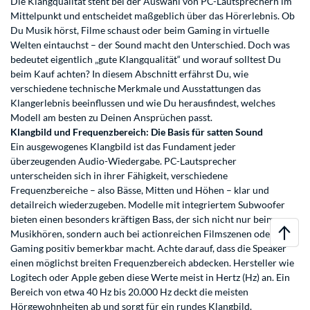
Die Klangqualität steht bei der Auswahl von PC-Lautsprechern im
Mittelpunkt und entscheidet maßgeblich über das Hörerlebnis. Ob
Du Musik hörst, Filme schaust oder beim Gaming in virtuelle
Welten eintauchst – der Sound macht den Unterschied. Doch was
bedeutet eigentlich „gute Klangqualität“ und worauf solltest Du
beim Kauf achten? In diesem Abschnitt erfährst Du, wie
verschiedene technische Merkmale und Ausstattungen das
Klangerlebnis beeinflussen und wie Du herausfindest, welches
Modell am besten zu Deinen Ansprüchen passt.
Klangbild und Frequenzbereich: Die Basis für satten Sound
Ein ausgewogenes Klangbild ist das Fundament jeder
überzeugenden Audio-Wiedergabe. PC-Lautsprecher
unterscheiden sich in ihrer Fähigkeit, verschiedene
Frequenzbereiche – also Bässe, Mitten und Höhen – klar und
detailreich wiederzugeben. Modelle mit integriertem Subwoofer
bieten einen besonders kräftigen Bass, der sich nicht nur beim
Musikhören, sondern auch bei actionreichen Filmszenen oder
Gaming positiv bemerkbar macht. Achte darauf, dass die Speaker
einen möglichst breiten Frequenzbereich abdecken. Hersteller wie
Logitech oder Apple geben diese Werte meist in Hertz (Hz) an. Ein
Bereich von etwa 40 Hz bis 20.000 Hz deckt die meisten
Hörgewohnheiten ab und sorgt für ein rundes Klangbild.