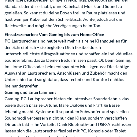
Standard, der dir erlaubt, ohne Kabelsalat Musik und Sound zu
genießen. So kannst du deine Boxen frei im Raum platzieren und
hast weniger Kabel auf dem Schreibtisch. Achte jedoch auf die
Reichweite und mögliche Verzögerungen beim Ton.
Einsatzszenarien: Vom Gaming bis zum Home Office
PC-Lautsprecher sind heute weit mehr als reine Klangquellen für
den Schreibtisch – sie begleiten Dich flexibel durch
unterschiedlichste Alltagssituationen und schaffen ein individuelles
Sounderlebnis, das zu Deinen Bedürfnissen passt. Ob beim Gaming,
im Home Office oder beim entspannten Musikgenuss: Die richtige
Auswahl an Lautsprechern, Anschlüssen und Zubehör macht den
Unterschied und sorgt dafür, dass Technik und Komfort nahtlos
ineinandergreifen.
Gaming und Entertainment
Gaming-PC-Lautsprecher bieten ein intensives Sounderlebnis, das
Spiele durch präzise Ortung, klare Dialoge und kräftige Bässe
lebendig macht. Systeme mit separatem Subwoofer und speziellen
Soundmodi verbessern nicht nur den Klang, sondern verschaffen
Dir auch taktische Vorteile. Dank Bluetooth- und USB-Anschlüssen
lassen sich die Lautsprecher flexibel mit PC, Konsole oder Tablet