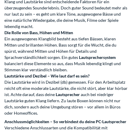
Klang und Lautstärke sind entscheidende Faktoren für ein
überzeugendes Sounderlebnis. Doch guter Sound bedeutet mehr als
nur laut zu sein – es geht um klare Töne, ausgewogene Bässe und
eine natürliche Wiedergabe, die deine Musik, Filme oder Spiele
lebendig macht.
Die Rolle von Bass, Höhen und Mitten
Ein ausgewogenes Klangbild besteht aus tiefen Bässen, klaren
Mitten und brillanten Höhen. Bass sorgt für die Wucht, die du
spürst, während Mitten und Höhen für Details und
Sprachverständlichkeit sorgen. Ein gutes
Lautsprechersystem
balanciert diese Elemente so aus, dass Musik lebendig klingt und
Stimmen klar verständlich bleiben.
Lautstärke und Dezibel – Wie laut darf es sein?
Die Lautstärke wird in Dezibel (db) gemessen. Für den Arbeitsplatz
reicht oft eine moderate Lautstärke, die nicht stört, aber klar hörbar
ist. Achte darauf, dass deine
Lautsprecher
auch bei niedriger
Lautstärke guten Klang liefern. Zu laute Boxen können nicht nur
dich, sondern auch deine Umgebung stören – vor allem in Büros
oder Homeoffices.
Anschlussmöglichkeiten – So verbindest du deine PC-Lautsprecher
Verschiedene Anschlussarten und die Kompatibilität mit