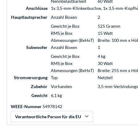
Nennbelastbarkeit
60 Watt
Anschlüsse
1x 3,5-mm-Klinkenbuchse, 1x 3,5-mm-Kopfhö
Hauptlautsprecher
Anzahl Boxen
2
Gewicht je Box
525 Gramm
RMS je Box
15 Watt
Abmessungen (BxHxT)
Breite: 100 mm x Hö
Subwoofer
Anzahl Boxen
1
Gewicht je Box
4 kg
RMS je Box
30 Watt
Abmessungen (BxHxT)
Breite: 255 mm x Hö
Stromversorgung
Typ
Netzteil
Zubehör
Vorhanden
3,5-mm-Verbindungsk
Gewicht
6,1 kg
WEEE-Nummer
54978142
Verantwortliche Person für die EU