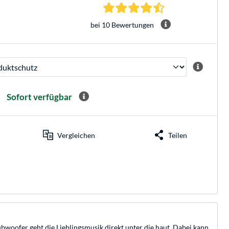
4.5 Sterne bei 10 B
bei 10 Bewertungen
Sofort verfügbar
Vergleichen
Teilen
bwoofer geht die Lieblingsmusik direkt unter die haut. Dabei kann