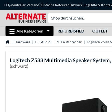
1
CO
neutraler Versand
Einfache Retouren-Abwicklung
Hilfe
&
Kontak
2
Alle Kategorien
REFURBISHED
OUTLET
Startseite
Hardware
PC-Audio
PC-Lautsprecher
Logitech Z533 M
Logitech
Z533 Multimedia Speaker System,
(schwarz)