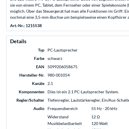
sie von einem PC, Tablet, dem Fernseher oder einer Spielekonsole 
möglich. Über das Steuergerät hat man alle Funktionen im Griff: Ei
nochmal eine 3,5-mm-Buchse um beispielsweise einen Kopfhörer 
Art.-Nr.: 1215538
Details
Typ
PC-Lautsprecher
Farbe
schwarz
EAN
5099206058675
Hersteller-Nr.
980-001054
Kanäle
2.1
Komponenten
Dies ist ein 2.1 PC-Lautsprecher System.
Regler/Schalter
Tiefenregler, Lautstärkeregler, Ein/Aus-Schal
Audio
Frequenzbereich
55 Hz - 20 kHz
Widerstand
12 Ω
Musikbelastbarkeit
120 Watt