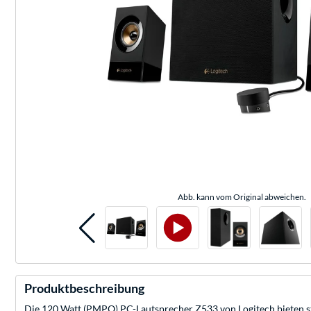
Abb. kann vom Original abweichen.
Produktbeschreibung
Die 120 Watt (PMPO) PC-Lautsprecher Z533 von Logitech bieten star