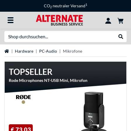
1
CO
neutraler Versand
2
Suche
Suche
Startseite
Hardware
PC-Audio
Mikrofone
TOPSELLER
Rode Microphones NT-USB Mini, Mikrofon
€ 73,03