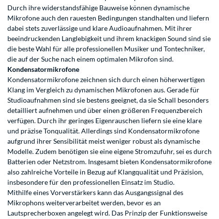
Durch ihre widerstandsfähige Bauweise können dynamische
Mikrofone auch den rauesten Bedingungen standhalten und liefern
dabei stets zuverlässige und klare Audioaufnahmen. Mit ihrer
beeindruckenden Langlebigkeit und ihrem knackigen Sound sind sie
die beste Wahl für alle professionellen Musiker und Tontechniker,
die auf der Suche nach einem optimalen Mikrofon sind.
Kondensatormikrofone
Kondensatormikrofone zeichnen sich durch einen höherwertigen
Klang im Vergleich zu dynamischen Mikrofonen aus. Gerade für
Studioaufnahmen sind sie bestens geeignet, da sie Schall besonders
detailliert aufnehmen und über einen größeren Frequenzbereich
verfügen. Durch ihr geringes Eigenrauschen liefern sie eine klare
und präzise Tonqualität. Allerdings sind Kondensatormikrofone
aufgrund ihrer Sensibilität meist weniger robust als dynamische
Modelle. Zudem benötigen sie eine eigene Stromzufuhr, sei es durch
Batterien oder Netzstrom. Insgesamt bieten Kondensatormikrofone
also zahlreiche Vorteile in Bezug auf Klangqualität und Präzision,
insbesondere für den professionellen Einsatz im Studio.
Mithilfe eines Vorverstärkers kann das Ausgangssignal des
Mikrophons weiterverarbeitet werden, bevor es an
Lautsprecherboxen angelegt wird. Das Prinzip der Funktionsweise