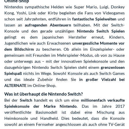
Online-Shop
Nintendos sympathische Helden wie Super Mario, Luigi, Donkey
Kong, Yoshi, Link oder Kirby begleiten die Fans von Videogames
schon seit Jahrzehnten, entführen in
fantastische Spielwelten
und
lassen an
aufregenden Abenteuern
teilhaben. Mit der Switch-
Konsole und den gerade unzähligen
Nintendo Switch Spielen
gelingt es dem japanischen Hersteller erneut, Kindern,
Jugendlichen wie auch Erwachsenen
unvergessliche Momente vor
dem Bildschirm
zu bescheren. Ob allein im Einzelspieler- oder
gemeinsam mit Freunden im Mehrspieler-Modus, ob von zu Hause
oder unterwegs aus – mit der innovativen Spielekonsole und den
dazugehörigen Nintendo Switch Spielen steht einem
grenzenlosen
Spielspaß
nichts im Wege. Sowohl
Konsole
als auch
Switch Games
und das ideale
Zubehör
finden Sie
in großer Vielzahl bei
ALTERNATE
im Online-Shop.
Was ist überhaupt die Nintendo Switch?
Bei der
Switch
handelt es sich um eine
millionenfach verkaufte
Spielekonsole der Marke
Nintendo
. Das im Jahre 2017
veröffentlichte Basismodell ist dabei eine Mischung aus
Heimkonsole und Handheld. Dies bedeutet, dass die Konsole
sowohl an einem
Fernseher
angeschlossen als auch ohne TV-Gerät