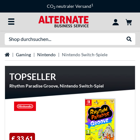
1
CO
neutraler Versand
2
Suche
Suche
Startseite
Gaming
Nintendo
Nintendo Switch-Spiele
TOPSELLER
Rhythm Paradise Groove, Nintendo Switch-Spiel
€ 33,61