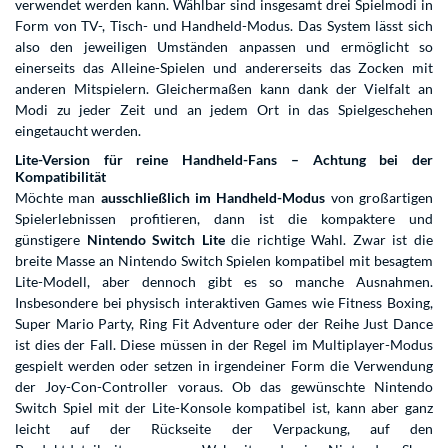
verwendet werden kann. Wählbar sind insgesamt drei Spielmodi in
Form von TV-, Tisch- und Handheld-Modus. Das System lässt sich
also den jeweiligen Umständen anpassen und ermöglicht so
einerseits das Alleine-Spielen und andererseits das Zocken mit
anderen Mitspielern. Gleichermaßen kann dank der Vielfalt an
Modi zu jeder Zeit und an jedem Ort in das Spielgeschehen
eingetaucht werden.
Lite-Version für reine Handheld-Fans – Achtung bei der
Kompatibilität
Möchte man
ausschließlich im Handheld-Modus
von großartigen
Spielerlebnissen profitieren, dann ist die kompaktere und
günstigere
Nintendo Switch Lite
die richtige Wahl. Zwar ist die
breite Masse an Nintendo Switch Spielen kompatibel mit besagtem
Lite-Modell, aber dennoch gibt es so manche Ausnahmen.
Insbesondere bei physisch interaktiven Games wie Fitness Boxing,
Super Mario Party, Ring Fit Adventure oder der Reihe Just Dance
ist dies der Fall. Diese müssen in der Regel im Multiplayer-Modus
gespielt werden oder setzen in irgendeiner Form die Verwendung
der Joy-Con-Controller voraus. Ob das gewünschte Nintendo
Switch Spiel mit der Lite-Konsole kompatibel ist, kann aber ganz
leicht auf der Rückseite der Verpackung, auf den