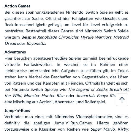
Action Games
Bei diesen spannungsgeladenen Nintendo Switch Spielen geht es
garantiert zur Sache. Oft sind hier Fähigkeiten wie Geschick und
Reaktionsschnelligkeit gefragt, um Level für Level erfolgreich zu
bestreiten. Bestandteil dieses Genres sind Nintendo Switch Spiele
wie zum Beispiel
Xenoblade Chronicles, Hyrule Warriors, Metroid
Dread
oder
Bayonetta
.
Adventures
Hier besuchen abenteuerfreudige Spieler zumeist beeindruckende
virtuelle Fantasiewelten, in welchen es im Rahmen einer
Heldenreise unterschiedliche Aufgaben zu erfüllen gilt. Im Fokus
stehen kann hierbei das Beschaffen von Gegenständen, das Lösen
von Rätseln und das Kämpfen mit Feinden. Oftmals handelt es sich
bei Nintendo Switch Spielen wie
The Legend of Zelda: Breath oft
the Wild, Monster Hunter Rise
oder
Immortals Fenyx Rising
um
eine Mischung aus Action-, Abenteuer- und Rollenspiel.
Jump-'n'-Runs
Verbindet man eines mit Nintendos Videospielkonsolen, sind es
definitiv die spaßigen Jump-'n'-Run-Games. Hierzu gehören
vorzugsweise die Klassiker von Reihen wie
Super Mario, Kirby,