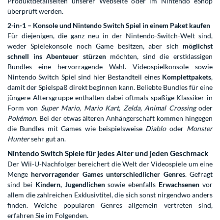
Produktdetailseiten unserer Webseite oder im Nintendo eShop
überprüft werden.
2-in-1 – Konsole und Nintendo Switch Spiel in einem Paket kaufen
Für diejenigen, die ganz neu in der Nintendo-Switch-Welt sind,
weder Spielekonsole noch Game besitzen, aber sich
möglichst
schnell ins Abenteuer stürzen
möchten, sind die erstklassigen
Bundles eine hervorragende Wahl. Videospielkonsole sowie
Nintendo Switch Spiel sind hier Bestandteil eines
Komplettpakets
,
damit der Spielspaß direkt beginnen kann. Beliebte Bundles für eine
jüngere Altersgruppe enthalten dabei oftmals spaßige Klassiker in
Form von
Super Mario, Mario Kart, Zelda, Animal Crossing
oder
Pokémon
. Bei der etwas älteren Anhängerschaft kommen hingegen
die Bundles mit Games wie beispielsweise
Diablo
oder
Monster
Hunter
sehr gut an.
Nintendo Switch Spiele für jedes Alter und jeden Geschmack
Der Wii-U-Nachfolger bereichert die Welt der Videospiele um eine
Menge
hervorragender Games unterschiedlicher Genres
. Gefragt
sind bei
Kindern, Jugendlichen
sowie ebenfalls
Erwachsenen
vor
allem die zahlreichen Exklusivtitel, die sich sonst nirgendwo anders
finden. Welche populären Genres allgemein vertreten sind,
erfahren Sie im Folgenden.