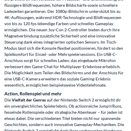
flüssigere Bildfrequenzen, höhere Bildschärfe sowie schnellere
Ladezeiten garantieren. Der 1080p-Bildschirm unterstützt bis zu
4K-Auflösungen, während HDR-Technologie und Bildfrequenzen
von bis zu 120 fps lebendige Farben und schnelles Gameplay
ermöglichen. Die neuen Joy-Con 2-Controller bieten durch ihre
Magnetverbindung zusätzliche Sicherheit und eine innovative
Steuerung dank eines integrierten optischen Sensors. Im Tisch-
Modus lässt sich die Konsole flexibel positionieren, fördert so den
Spielkomfort für Einzel- oder Mehrspielersessions. Ein USB-C-
Anschluss sorgt für schnelles Laden; das eingebaute Mikrofon
verbessert den Game-Chat für Multiplayer-Erlebnisse erheblich.
Die Möglichkeit zum Teilen des Bildschirms und der Anschluss für
eine USB-C-Kamera erweitern das soziale Gaming-Erlebnis
wesentlich, ermöglichen beispielsweise Videotelefonate.
Action, Rollenspiel und mehr
Die
Vielfalt der Genres
auf der Nintendo Switch 2 ermöglicht dir
ein unvergleichliches Spielerlebnis. Ob actionreiche Jump'n'Runs,
fesselnde Rollenspiele oder strategische Abenteuer – für jeden ist
etwas dabei. Die verschiedenen Titel bieten nicht nur spannende
Geschichten, sondern auch innovative Gameplay-Mechaniken. Die
Nintendo Switch 2 ermöglicht dank ihrer verbesserten Hardware