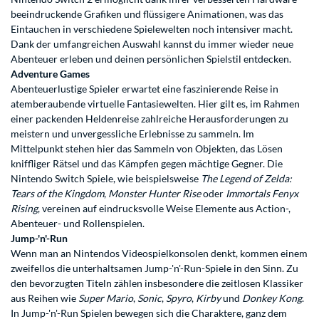
beeindruckende Grafiken und flüssigere Animationen, was das
Eintauchen in verschiedene Spielewelten noch intensiver macht.
Dank der umfangreichen Auswahl kannst du immer wieder neue
Abenteuer erleben und deinen persönlichen Spielstil entdecken.
Adventure Games
Abenteuerlustige Spieler erwartet eine faszinierende Reise in
atemberaubende virtuelle Fantasiewelten. Hier gilt es, im Rahmen
einer packenden Heldenreise zahlreiche Herausforderungen zu
meistern und unvergessliche Erlebnisse zu sammeln. Im
Mittelpunkt stehen hier das Sammeln von Objekten, das Lösen
kniffliger Rätsel und das Kämpfen gegen mächtige Gegner. Die
Nintendo Switch Spiele, wie beispielsweise
The Legend of Zelda:
Tears of the Kingdom
,
Monster Hunter Rise
oder
Immortals Fenyx
Rising
, vereinen auf eindrucksvolle Weise Elemente aus Action-,
Abenteuer- und Rollenspielen.
Jump-'n'-Run
Wenn man an Nintendos Videospielkonsolen denkt, kommen einem
zweifellos die unterhaltsamen Jump-'n'-Run-Spiele in den Sinn. Zu
den bevorzugten Titeln zählen insbesondere die zeitlosen Klassiker
aus Reihen wie
Super Mario
,
Sonic
,
Spyro
,
Kirby
und
Donkey Kong
.
In Jump-'n'-Run Spielen bewegen sich die Charaktere, ganz dem