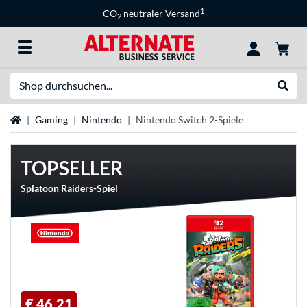
1
CO
neutraler Versand
2
Suche
Suche
Startseite
Gaming
Nintendo
Nintendo Switch 2-Spiele
TOPSELLER
Splatoon Raiders-Spiel
€ 46,21