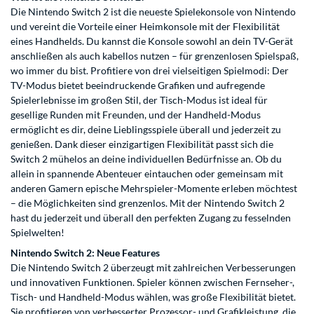
Die Nintendo Switch 2 ist die neueste Spielekonsole von Nintendo
und vereint die Vorteile einer Heimkonsole mit der Flexibilität
eines Handhelds. Du kannst die Konsole sowohl an dein TV-Gerät
anschließen als auch kabellos nutzen – für grenzenlosen Spielspaß,
wo immer du bist. Profitiere von drei vielseitigen Spielmodi: Der
TV-Modus bietet beeindruckende Grafiken und aufregende
Spielerlebnisse im großen Stil, der Tisch-Modus ist ideal für
gesellige Runden mit Freunden, und der Handheld-Modus
ermöglicht es dir, deine Lieblingsspiele überall und jederzeit zu
genießen. Dank dieser einzigartigen Flexibilität passt sich die
Switch 2 mühelos an deine individuellen Bedürfnisse an. Ob du
allein in spannende Abenteuer eintauchen oder gemeinsam mit
anderen Gamern epische Mehrspieler-Momente erleben möchtest
– die Möglichkeiten sind grenzenlos. Mit der Nintendo Switch 2
hast du jederzeit und überall den perfekten Zugang zu fesselnden
Spielwelten!
Nintendo Switch 2: Neue Features
Die Nintendo Switch 2 überzeugt mit zahlreichen Verbesserungen
und innovativen Funktionen. Spieler können zwischen Fernseher-,
Tisch- und Handheld-Modus wählen, was große Flexibilität bietet.
Sie profitieren von verbesserter Prozessor- und Grafikleistung, die