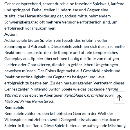
Genre entsprechend, rasant durch eine fesselnde Spielwelt, laufend
und springend. Dabei stellen Hindernisse und Gegner eine
zusätzliche Herausforderung dar, sodass mit zunehmendem
Schwierigkeitsgrad oft mehrere Versuche erforderlich sind, um
erfolgreich voranzukommen.
Action
Actionspiele bieten Spielern ein fesselndes Erlebnis voller
Spannung und Adrenalin. Diese Spiele zeichnen sich durch schnelle
Reaktionen, herausfordernde Kämpfe und oft ein temporeiches
Gameplay aus. Spieler übernehmen häufig die Rolle von mutigen
Helden oder Charakteren, die sich in gefährlichen Umgebungen
beweisen müssen. Der Fokus liegt meist auf Geschicklichkeit und
Reaktionsschnelligkeit, um Gegner zu besiegen und Level
erfolgreich zu bestreiten. Zu den herausragenden Vertretern dieses
Genres zählen Nintendo Switch Spiele wie das packende
Hyrule
Warriors
, das epische Abenteuer
Xenoblade Chronicles
sowie
Metroid Prime Remastered
.
Rennspiele
Rennspiele zählen zu den beliebtesten Genres in der Welt der
Videospiele und ziehen sowohl Gelegenheits- als auch Hardcore-
Spieler in ihren Bann. Diese Spiele bieten eine aufregende Mischung