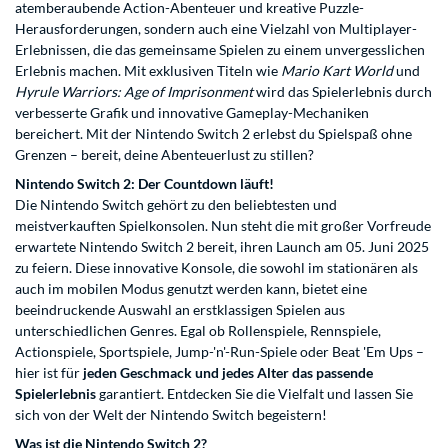
atemberaubende Action-Abenteuer und kreative Puzzle-
Herausforderungen, sondern auch eine Vielzahl von Multiplayer-
Erlebnissen, die das gemeinsame Spielen zu einem unvergesslichen
Erlebnis machen. Mit exklusiven Titeln wie
Mario Kart World
und
Hyrule Warriors: Age of Imprisonment
wird das Spielerlebnis durch
verbesserte Grafik und innovative Gameplay-Mechaniken
bereichert. Mit der Nintendo Switch 2 erlebst du Spielspaß ohne
Grenzen – bereit, deine Abenteuerlust zu stillen?
Nintendo Switch 2: Der Countdown läuft!
Die Nintendo Switch gehört zu den beliebtesten und
meistverkauften Spielkonsolen. Nun steht die mit großer Vorfreude
erwartete Nintendo Switch 2 bereit, ihren Launch am 05. Juni 2025
zu feiern. Diese innovative Konsole, die sowohl im stationären als
auch im mobilen Modus genutzt werden kann, bietet eine
beeindruckende Auswahl an erstklassigen Spielen aus
unterschiedlichen Genres. Egal ob Rollenspiele, Rennspiele,
Actionspiele, Sportspiele, Jump-'n'-Run-Spiele oder Beat 'Em Ups –
hier ist für
jeden Geschmack und jedes Alter das passende
Spielerlebnis
garantiert. Entdecken Sie die Vielfalt und lassen Sie
sich von der Welt der Nintendo Switch begeistern!
Was ist die Nintendo Switch 2?