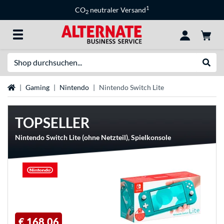
1
CO
neutraler Versand
2
Suche
Suche
Startseite
Gaming
Nintendo
Nintendo Switch Lite
TOPSELLER
Nintendo Switch Lite (ohne Netzteil), Spielkonsole
€ 168,06