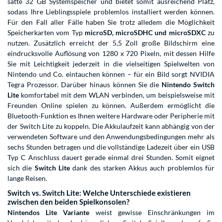
satte 32 GB Systemspeicher und bietet somit ausreichend Platz,
sodass Ihre Lieblingsspiele problemlos installiert werden können.
Für den Fall aller Fälle haben Sie trotz alledem die Möglichkeit
Speicherkarten vom Typ
microSD, microSDHC und microSDXC
zu
nutzen. Zusätzlich erreicht der 5,5 Zoll große Bildschirm eine
eindrucksvolle Auflösung von 1280 x 720 Pixeln, mit dessen Hilfe
Sie mit Leichtigkeit jederzeit in die vielseitigen Spielwelten von
Nintendo und Co. eintauchen können – für ein Bild sorgt NVIDIA
Tegra Prozessor. Darüber hinaus können Sie die
Nintendo Switch
Lite
komfortabel mit dem WLAN verbinden, um beispielsweise mit
Freunden Online spielen zu können. Außerdem ermöglicht die
Bluetooth-Funktion es Ihnen weitere Hardware oder Peripherie mit
der Switch Lite zu koppeln. Die Akkulaufzeit kann abhängig von der
verwendeten Software und den Anwendungsbedingungen mehr als
sechs Stunden betragen und die vollständige Ladezeit über ein USB
Typ C Anschluss dauert gerade einmal drei Stunden. Somit eignet
sich die
Switch Lite
dank des starken Akkus auch problemlos für
lange Reisen.
Switch vs. Switch Lite: Welche Unterschiede existieren
zwischen den beiden Spielkonsolen?
Nintendos Lite Variante
weist gewisse Einschränkungen im