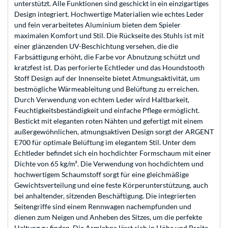
unterstützt. Alle Funktionen sind geschickt in ein einzigartiges
Design integriert. Hochwertige Materialien wie echtes Leder
und fein verarbeitetes Aluminium bieten dem Spieler
maximalen Komfort und Stil. Die Rückseite des Stuhls ist mit
einer glänzenden UV-Beschichtung versehen, die die
Farbsättigung erhöht, die Farbe vor Abnutzung schützt und
kratzfest ist. Das perforierte Echtleder und das Houndstooth
Stoff Design auf der Innenseite bietet Atmungsaktivität, um
bestmögliche Wärmeableitung und Belüftung zu erreichen.
Durch Verwendung von echtem Leder wird Haltbarkeit,
Feuchtigkeitsbeständigkeit und einfache Pflege ermöglicht.
Bestickt mit eleganten roten Nähten und gefertigt mit einem
außergewöhnlichen, atmungsaktiven Design sorgt der ARGENT
E700 für optimale Belüftung im elegantem Stil. Unter dem
Echtleder befindet sich ein hochdichter Formschaum mit einer
Dichte von 65 kg/m³. Die Verwendung von hochdichtem und
hochwertigem Schaumstoff sorgt für eine gleichmäßige
Gewichtsverteilung und eine feste Körperunterstützung, auch
bei anhaltender, sitzenden Beschäftigung. Die integrierten
Seitengriffe sind einem Rennwagen nachempfunden und
dienen zum Neigen und Anheben des Sitzes, um die perfekte
Haltung zu finden. Die Armlehne lässt sich in Höhe und Breite