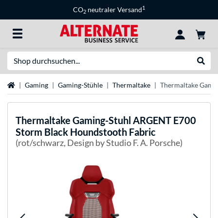
1
CO
neutraler Versand
2
Suche
Suche
Startseite
Gaming
Gaming-Stühle
Thermaltake
Thermaltake Gamin
Thermaltake
Gaming-Stuhl ARGENT E700
Storm Black Houndstooth Fabric
(rot/schwarz, Design by Studio F. A. Porsche)