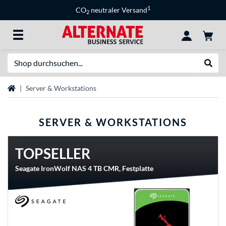
1
CO
neutraler Versand
2
Suche
Suche
Startseite
Server & Workstations
SERVER & WORKSTATIONS
TOPSELLER
Seagate IronWolf NAS 4 TB CMR, Festplatte