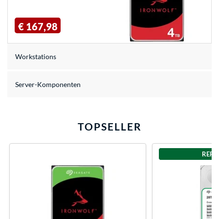
€ 167,98
Workstations
Server-Komponenten
TOPSELLER
REFU