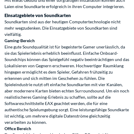
Mit etwas Geduld und einer sorgfältigen Installation können auch
Laien eine Soundkarte erfolgreich in ihren Computer integrieren.
Einsatzgebiete von Soundkarten
Soundkarten sind aus der heutigen Computertechnologie nicht
mehr wegzudenken. Die Einsatzgebiete von Soundkarten sind
vielfältig.
Gaming-Bereich
Eine gute Soundqualität ist für begeisterte Gamer unerlässlich, da
sie das Spielerlebnis erheblich beeinflusst. Einfache Onboard-
Soundchips können das Spielgefühl negativ beeinträchtigen und das
Lokalisieren von Gegnern erschweren. Hochwertiger Raumklang
hingegen ermöglicht es dem Spieler, Gefahren frühzeitig zu
erkennen und sich mitten im Geschehen zu fühlen. Die
Spieleindustrie nutzt oft einfache Soundkarten mit vier Kanälen,
aber modernere Karten bieten echten Surroundsound. Um ein noch
realistischeres Gaming-Erlebnis zu schaffen, sollte auf die
Softwareschnittstelle EAX geachtet werden, die für eine
authentische Spielumgebung sorgt. Eine leistungsfähige Soundkarte
ist wichtig, um mehrere digitale Datenströme gleichzeitig
verarbeiten zu können.
Office Bereich