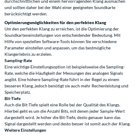
durchschnittlichen und einem hervorragenden Klang ausmachen
und sollten daher bei der Wahl einer geeigneten Soundkarte
berücksichtigt werden.
Optimierungsmöglichkeiten für den perfekten Klang
Um den perfekten Klang zu erreichen, ist die Optimierung der
Soundkarteneinstellungen von entscheidender Bedeutung. Mit
Hilfe von speziellen Software-Tools können Sie verschiedene
Parameter einstellen und anpassen, um das bestmögliche
Klangerlebnis zu erzielen.
Sampling-Rate
Eine wichtige Einstellungsoption ist beispielsweise die Sampling-
Rate, welche die Häufigkeit der Messungen des analogen Signals
angibt. Eine höhere Sampling-Rate führt in der Regel zu einem
besseren Klang, jedoch benötigt sie auch mehr Rechenleistung und
Speicherplatz.
Bit-Tiefe
Auch die Bit-Tiefe spielt eine Rolle bei der Qualität des Klangs.
Hierbei geht es um die Anzahl Bits, mit denen jeder Sample-Wert
dargestellt wird. Je höher die Bit-Tiefe, desto genauer kann das
Signal dargestellt werden und desto besser ist somit auch der Klang.
Weitere Einstellungen