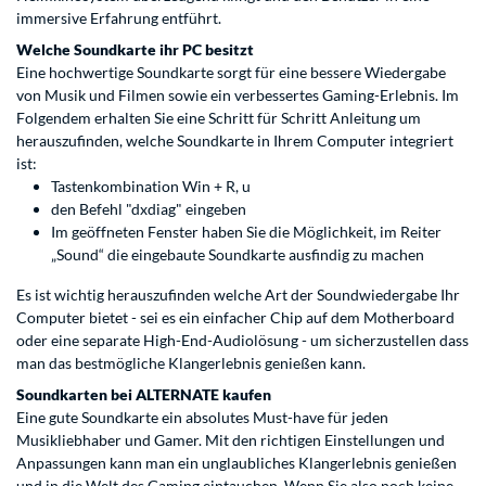
immersive Erfahrung entführt.
Welche Soundkarte ihr PC besitzt
Eine hochwertige Soundkarte sorgt für eine bessere Wiedergabe
von Musik und Filmen sowie ein verbessertes Gaming-Erlebnis. Im
Folgendem erhalten Sie eine Schritt für Schritt Anleitung um
herauszufinden, welche Soundkarte in Ihrem Computer integriert
ist:
Tastenkombination Win + R, u
den Befehl "dxdiag" eingeben
Im geöffneten Fenster haben Sie die Möglichkeit, im Reiter
„Sound“ die eingebaute Soundkarte ausfindig zu machen
Es ist wichtig herauszufinden welche Art der Soundwiedergabe Ihr
Computer bietet - sei es ein einfacher Chip auf dem Motherboard
oder eine separate High-End-Audiolösung - um sicherzustellen dass
man das bestmögliche Klangerlebnis genießen kann.
Soundkarten bei ALTERNATE kaufen
Eine gute Soundkarte ein absolutes Must-have für jeden
Musikliebhaber und Gamer. Mit den richtigen Einstellungen und
Anpassungen kann man ein unglaubliches Klangerlebnis genießen
und in die Welt des Gaming eintauchen. Wenn Sie also noch keine