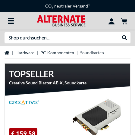
1
CO
neutraler Versand
2
Suche
Suche
Startseite
Hardware
PC-Komponenten
Soundkarten
TOPSELLER
Creative Sound Blaster AE-X, Soundkarte
€ 159,58