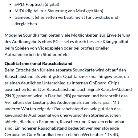
S/PDIF, optisch (digital)
MIDI (digital, zur Steuerung von Musikgeräten)
Gameport (eher selten verbaut, meist für Joysticks und
dergleichen
Moderne Soundkarten bieten viele Möglichkeiten zur Erweiterung
des Audioangebots eines PCs - sei es durch bessere Klangqualität
beim Spielen von Videospielen oder bei professioneller
Aufnahmearbeit im Studioumfeld.
Qualitätsmerkmal Rauschabstand
Beim Entscheiden für eine separate Soundkarte wird oft auf den
Rauschabstand als wichtigstes Qualitätsmerkmal hingewiesen, da
er einen deutlichen Unterschied zu internen OnBoard-Chips
ausmachen kann. Der Rauschabstand, auch Signal-Rausch-Abstand
(SNR) genannt, wird in Dezibel (dB) gemessen und beschreibt das
Verhältnis der Leistung des Audiosignals zum Störsignal. Mit
anderen Worten zeigt der Rauschabstand an, wie gut sich das
gewünschte Audiosignal von unerwünschten Störgeräuschen
abhebt, die durch Brummen, Rauschen und Knacken erkennbar
sind. Ein höherer Rauschabstand bedeutet weniger störende
Geräusche. Gute Soundkarten erreichen Werte über 115 dB,