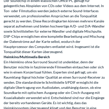
Der Soundchip in einem klassischen Office-PC genügt für
gelegentliches Abspielen von CDs oder Videos aus dem Internet. In
Ton- oder Filmstudios werden jedoch externe Sound-Interfaces
verwendet, um professionellen Ansprüchen an die Tonqualität
gerecht zu werden. Diese Recordingkarten können mehrere Kanäle
separat aufnehmen und bieten hochwertige A/D- und D/A-Wandler
sowie Schnittstellen für externe Wandler und digitale Mischpulte.
DSP-Chips ermöglichen eine komplette Bearbeitung und Mischung
der Datenströme auf der Karte selbst, wodurch der
Hauptprozessor des Computers entlastet wird. Insgesamt ist die
Tonqualität dieser Karten überzeugend.
Heimkino/Multimedia Bereich
Ein Heimkino ohne Surround Sound ist undenkbar, denn der
Benutzer möchte in faszinierende Filmwelten eintauchen oder sich
wie in einem Konzertsaal fühlen. Experten sind gefragt, um ein
Raumklang-Signal höchster Qualität an einen Surround-Receiver zu
senden. Die standardisierte Schnittstelle S/PDIF ermöglicht die
digitale Übertragung von Audiodaten, unabhängig davon, ob eine
Soundkarte mit optischem Ausgang oder ein Cinch-Ausgang mit
Koaxialkabeln verwendet wird. Entscheidend sind nur die Eingänge
der bereits vorhandenen Geräte. Es ist wichtig, dass das
Heimkinosystem überzeugend klingt und den Benutzer in eine