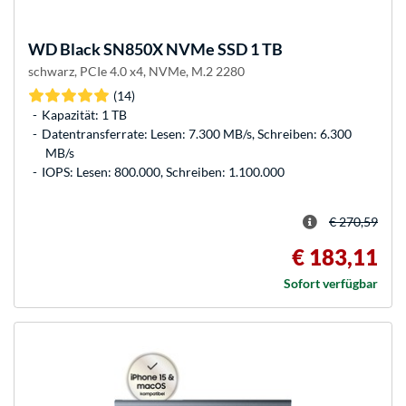
WD
Black SN850X NVMe SSD 1 TB
schwarz, PCIe 4.0 x4, NVMe, M.2 2280
(14)
Kapazität: 1 TB
Datentransferrate: Lesen: 7.300 MB/s, Schreiben: 6.300
MB/s
IOPS: Lesen: 800.000, Schreiben: 1.100.000
€ 270,59
€ 183,11
Sofort verfügbar