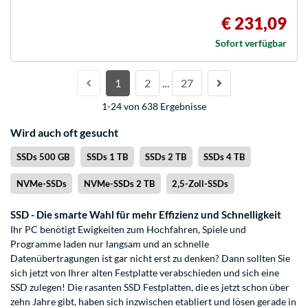
€ 231,09
Sofort verfügbar
1
2
27
…
1-24 von 638 Ergebnisse
Wird auch oft gesucht
SSDs 500 GB
SSDs 1 TB
SSDs 2 TB
SSDs 4 TB
NVMe-SSDs
NVMe-SSDs 2 TB
2,5-Zoll-SSDs
SSD - Die smarte Wahl für mehr Effizienz und Schnelligkeit
Ihr PC benötigt Ewigkeiten zum Hochfahren, Spiele und
Programme laden nur langsam und an schnelle
Datenübertragungen ist gar nicht erst zu denken? Dann sollten Sie
sich jetzt von Ihrer alten Festplatte verabschieden und sich eine
SSD zulegen! Die rasanten SSD Festplatten, die es jetzt schon über
zehn Jahre gibt, haben sich inzwischen etabliert und lösen gerade in