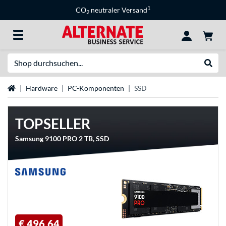
1
CO
neutraler Versand
2
Suche
Suche
Startseite
Hardware
PC-Komponenten
SSD
TOPSELLER
Samsung 9100 PRO 2 TB, SSD
€ 496,64