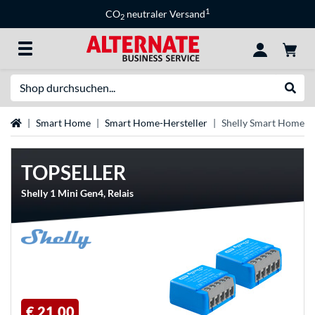
1
CO
neutraler Versand
2
Suche
Suche
Startseite
Smart Home
Smart Home-Hersteller
Shelly Smart Home
TOPSELLER
Shelly 1 Mini Gen4, Relais
€ 21,00