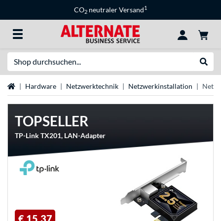
1
CO
neutraler Versand
2
Suche
Suche
Startseite
Hardware
Netzwerktechnik
Netzwerkinstallation
Netzw
TOPSELLER
TP-Link TX201, LAN-Adapter
€ 15,37