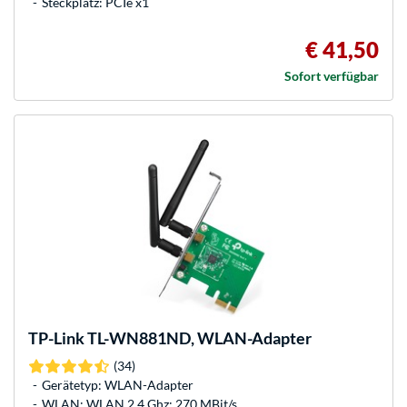
Steckplatz: PCIe x1
€ 41,50
Sofort verfügbar
TP-Link
TL-WN881ND, WLAN-Adapter
(34)
Gerätetyp: WLAN-Adapter
WLAN: WLAN 2,4 Ghz: 270 MBit/s