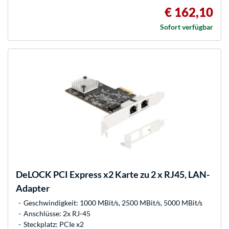
€ 162,10
Sofort verfügbar
DeLOCK
PCI Express x2 Karte zu 2 x RJ45, LAN-
Adapter
Geschwindigkeit: 1000 MBit/s, 2500 MBit/s, 5000 MBit/s
Anschlüsse: 2x RJ-45
Steckplatz: PCIe x2