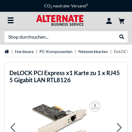
1
CO
neutraler Versand
2
Suche
Suche
Startseite
Hardware
PC-Komponenten
Netzwerkkarten
DeLOCK PC
DeLOCK
PCI Express x1 Karte zu 1 x RJ45
5 Gigabit LAN RTL8126