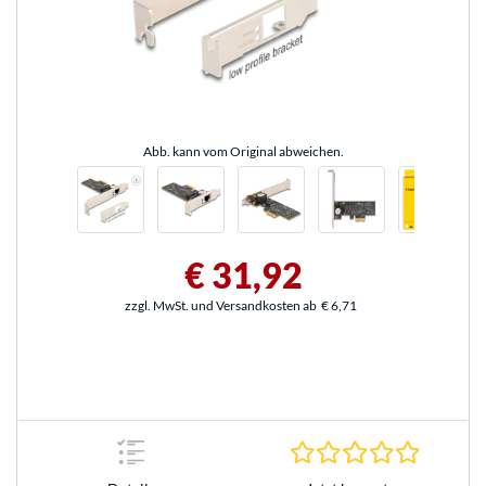
Abb. kann vom Original abweichen.
€ 31,92
zzgl. MwSt. und Versandkosten ab
€ 6,71
0.0 Stern