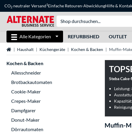
1
CO
neutraler Versand
Einfache Retouren-Abwicklung
Hilfe
&
Kontak
2
Alle Kategorien
REFURBISHED
OUTLET
Startseite
Haushalt
Küchengeräte
Kochen & Backen
Muffin-Mak
Kochen & Backen
TOPS
Allesschneider
Steba Cake-
Brotbackautomaten
Leistung:
Cookie-Maker
Ausstattu
Crepes-Maker
Kapazität
Reinigung
Dampfgarer
Donut-Maker
Muffin-M
Dörrautomaten