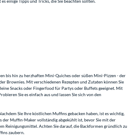
s einige Tipps und Tricks, die Sie beachten sollten.
en bis hin zu herzhaften Mini-Quiches oder süßen Mini-Pizzen - der
 oder Brownies. Mit verschiedenen Rezepten und Zutaten können Sie
ine Snacks oder Fingerfood für Partys oder Buffets geeignet. Mit
obieren Sie es einfach aus und lassen Sie sich von den
Nachdem Sie Ihre köstlichen Muffins gebacken haben, ist es wichtig,
 der Muffin-Maker vollständig abgekühlt ist, bevor Sie mit der
em Reinigungsmittel. Achten Sie darauf, die Backformen gründlich zu
fins zaubern.