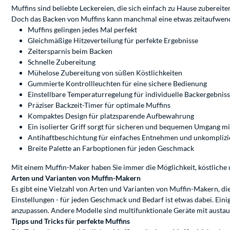
Muffins sind beliebte Leckereien, die sich einfach zu Hause zubereite
Doch das Backen von Muffins kann manchmal eine etwas zeitaufwendi
Muffins gelingen jedes Mal perfekt
Gleichmäßige Hitzeverteilung für perfekte Ergebnisse
Zeitersparnis beim Backen
Schnelle Zubereitung
Mühelose Zubereitung von süßen Köstlichkeiten
Gummierte Kontrollleuchten für eine sichere Bedienung
Einstellbare Temperaturregelung für individuelle Backergebnis
Präziser Backzeit-Timer für optimale Muffins
Kompaktes Design für platzsparende Aufbewahrung
Ein isolierter Griff sorgt für sicheren und bequemen Umgang m
Antihaftbeschichtung für einfaches Entnehmen und unkomplizi
Breite Palette an Farboptionen für jeden Geschmack
Mit einem Muffin-Maker haben Sie immer die Möglichkeit, köstliche u
Arten und Varianten von Muffin-Makern
Es gibt eine Vielzahl von Arten und Varianten von Muffin-Makern, d
Einstellungen - für jeden Geschmack und Bedarf ist etwas dabei. Ein
anzupassen. Andere Modelle sind multifunktionale Geräte mit austau
Tipps und Tricks für perfekte Muffins