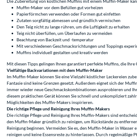
Die Zubereitung von köstlichen Muffins mit einem Muffin-Maker kann e
Muffin-Maker vor dem Befüllen gut vorheizen
Papierförmchen verwenden oder Formen gut einfetten
Zutaten sorgfältig abmessen und gründlich vermischen
Den Teig nicht zu lange rühren, um die Luftigkeit zu erhalten
Teig nicht überfüllen, um Überlaufen zu vermeiden
Beachtung von Backzeit und -temperatur
Mit verschiedenen Geschmacksrichtungen und Toppings experi
Muffins individuell gestalten und kreativ werden
Mit diesen Tipps gelingen Ihnen garantiert perfekte Muffins, die I
Vielfältige Backvariationen mit dem Muffin-Maker
Im Muffin-Maker können Sie eine Vielzahl köstlicher Leckereien zub
Fantasie sind keine Grenzen gesetzt. Außerdem eignet sich der Muff
immer wieder neue Geschmackskombinationen ausprobieren und Ihre Gä
diesem praktischen Gerät können Sie schnell und unkompliziert zahlre
Möglichkeiten des Muffin-Makers inspirieren.
Die richtige Pflege und Reinigung Ihres Muffin-Makers
Die richtige Pflege und Reinigung Ihres Muffin-Makers sind entscheid
den Muffin-Maker gründlich zu reinigen, um Rückstände zu entfernen u
Reinigung beginnen. Vermeiden Sie es, den Muffin-Maker in Wasser e
reinigen und keine Essensreste zu hinterlassen. Durch regelmäßige P