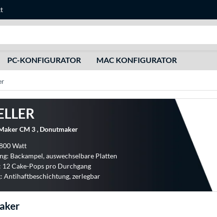
t
Suche
PC-KONFIGURATOR
MAC KONFIGURATOR
er
ELLER
Maker CM 3 , Donutmaker
 800 Watt
ng: Backampel, auswechselbare Platten
: 12 Cake-Pops pro Durchgang
: Antihaftbeschichtung, zerlegbar
aker