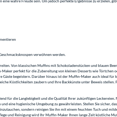
ine wahre Freude sein. Um jedoch perfekte Ergebnisse zu erzielen, gibt e
mentieren
hre Geschmacksknospen verwöhnen werden.
ereiten. Von klassischen Muffins mit Schokoladenstücken und blauen Beer
in-Maker perfekt für die Zubereitung von kleinen Desserts wie Törtchen
ste begeistern. Darüber hinaus ist der Muffin-Maker auch ideal für kle
iche Köstlichkeiten zaubern und Ihre Backkünste unter Beweis stellen. Pr
end für die Langlebigkeit und die Qualität Ihrer zukünftigen Leckereien. 
nd eine hygienische Umgebung zu gewährleisten. Stellen Sie sicher, dass
inzutauchen, sondern reinigen Sie ihn mit einem feuchten Tuch und mild
flege und Reinigung wird Ihr Muffin-Maker Ihnen lange Zeit köstliche Muf