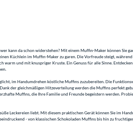
 - wer kann da schon widerstehen? Mit einem Muffin-Maker können Sie ganz
einen Küchlein im Muffin-Maker zu garen. Die Vorfreude steigt, während
warm und mit knuspriger Kruste. Ein Genuss für alle Sinne. Entdecken Si
nen.
glicht, im Handumdrehen köstliche Muffins zuzubereiten. Die Funktionswei
. Dank der gleichmäßigen Hitzeverteilung werden die Muffins perfekt ge
afte Muffins, die Ihre Familie und Freunde begeistern werden. Probieren
e süße Leckereien liebt. Mit diesem praktischen Gerät können Sie im Ha
eindruckend - von klassischen Schokoladen Muffins bis hin zu fruchtigen