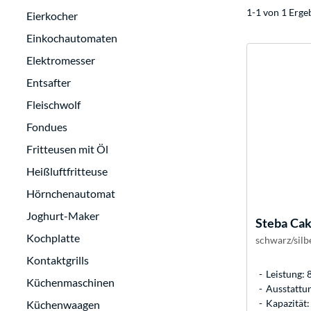
1-1 von 1 Erge
Eierkocher
Einkochautomaten
Elektromesser
Entsafter
Fleischwolf
Fondues
Fritteusen mit Öl
Heißluftfritteuse
Hörnchenautomat
Joghurt-Maker
Steba
Cak
Kochplatte
schwarz/silb
Kontaktgrills
Leistung: 
Küchenmaschinen
Ausstattu
Kapazität
Küchenwaagen