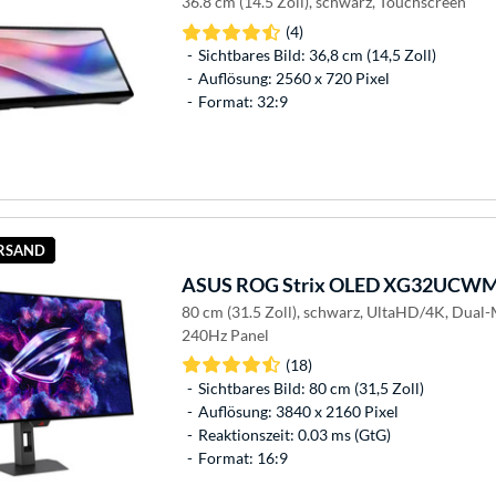
36.8 cm (14.5 Zoll), schwarz, Touchscreen
(4)
Sichtbares Bild: 36,8 cm (14,5 Zoll)
Auflösung: 2560 x 720 Pixel
Format: 32:9
ERSAND
ASUS
ROG Strix OLED XG32UCWMG
80 cm (31.5 Zoll), schwarz, UltaHD/4K, Dua
240Hz Panel
(18)
Sichtbares Bild: 80 cm (31,5 Zoll)
Auflösung: 3840 x 2160 Pixel
Reaktionszeit: 0.03 ms (GtG)
Format: 16:9