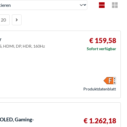
ren
20
r
€ 159,58
IPS, HDMI, DP, HDR, 160Hz
Sofort verfügbar
Produkt­datenblatt
LED, Gaming-
€ 1.262,18