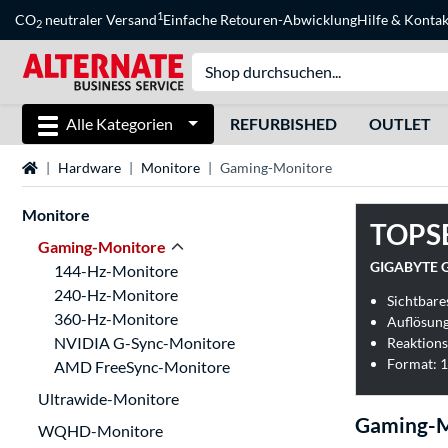
1
CO
neutraler Versand
Einfache Retouren-Abwicklung
Hilfe
&
Kontak
2
Alle Kategorien
REFURBISHED
OUTLET
Startseite
Hardware
Monitore
Gaming-Monitore
Monitore
TOPS
Gaming-Monitore
GIGABYTE G
144-Hz-Monitore
240-Hz-Monitore
Sichtbares
360-Hz-Monitore
Auflösung
NVIDIA G-Sync-Monitore
Reaktions
Format: 1
AMD FreeSync-Monitore
Ultrawide-Monitore
Gaming-M
WQHD-Monitore