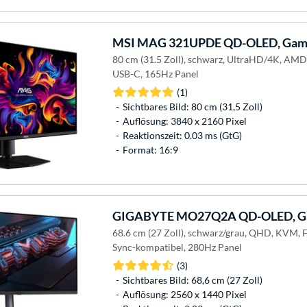
MSI
MAG 321UPDE QD-OLED, Gami
80 cm (31.5 Zoll), schwarz, UltraHD/4K, AM
USB-C, 165Hz Panel
(1)
Sichtbares Bild: 80 cm (31,5 Zoll)
Auflösung: 3840 x 2160 Pixel
Reaktionszeit: 0.03 ms (GtG)
Format: 16:9
GIGABYTE
MO27Q2A QD-OLED, Ga
68.6 cm (27 Zoll), schwarz/grau, QHD, KVM, 
Sync-kompatibel, 280Hz Panel
(3)
Sichtbares Bild: 68,6 cm (27 Zoll)
Auflösung: 2560 x 1440 Pixel