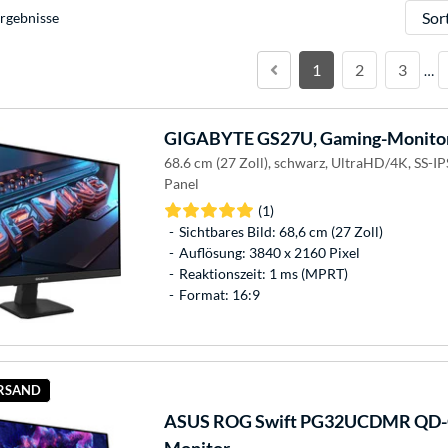
Sortie
rgebnisse
1
2
3
…
GIGABYTE
GS27U, Gaming-Monito
68.6 cm (27 Zoll), schwarz, UltraHD/4K, SS-
Panel
(1)
Sichtbares Bild: 68,6 cm (27 Zoll)
Auflösung: 3840 x 2160 Pixel
Reaktionszeit: 1 ms (MPRT)
Format: 16:9
ERSAND
ASUS
ROG Swift PG32UCDMR QD-O
Monitor