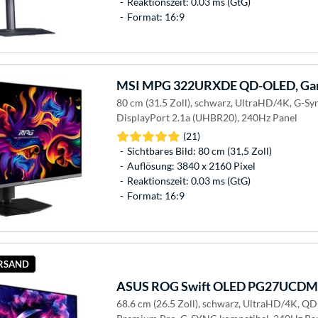
Reaktionszeit: 0.03 ms (GtG)
Format: 16:9
MSI
MPG 322URXDE QD-OLED, Gam
80 cm (31.5 Zoll), schwarz, UltraHD/4K, G-Sy
DisplayPort 2.1a (UHBR20), 240Hz Panel
(21)
Sichtbares Bild: 80 cm (31,5 Zoll)
Auflösung: 3840 x 2160 Pixel
Reaktionszeit: 0.03 ms (GtG)
Format: 16:9
ERSAND
ASUS
ROG Swift OLED PG27UCDM,
68.6 cm (26.5 Zoll), schwarz, UltraHD/4K, 