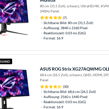
80 cm (31.5 Zoll), schwarz, UltraHD/4K, KV
240Hz Panel
(7)
Sichtbares Bild: 80 cm (31,5 Zoll)
Auflösung: 3840 x 2160 Pixel
Reaktionszeit: 0.03 ms (GtG)
Format: 16:9
ERSAND
ASUS
ROG Strix XG27AQWMG OLE
68.6 cm (26.5 Zoll), schwarz, QHD, HDMI, DP
Panel
(30)
Sichtbares Bild: 68,6 cm (26,5 Zoll)
Auflösung: 2560 x 1440 Pixel
Reaktionszeit: 0.03 ms (GtG)
Format: 16:9