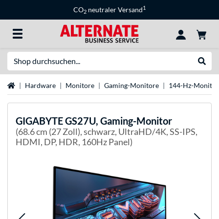
1
CO
neutraler Versand
2
Suche
Suche
Startseite
Hardware
Monitore
Gaming-Monitore
144-Hz-Monitor
GIGABYTE
GS27U, Gaming-Monitor
(68.6 cm (27 Zoll), schwarz, UltraHD/4K, SS-IPS,
HDMI, DP, HDR, 160Hz Panel)