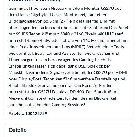
Gaming auf höchstem Niveau - mit dem Monitor GS27U aus
dem Hause Gigabyte! Dieser Monitor zeigt auf einer
Bilddiagonale von 68,6 cm (27") ein detailliertes Bild mit
überzeugenden Farben und ohne störende Schlieren: Das Panel
mit SS-IPS-Technik löst mit 3840 x 2160 Pixeln (4K UHD) auf,
unterstützt eine Bildwiederholrate von 160 Hz und arbeitet mit
einer Reaktionszeit von nur 1 ms (MPRT). Verschiedene Tools
wie der Black Equalizer und Assistenten wie Crosshair und
Timer sorgen für ein herausragendes Gaming-Erlebnis.
Einstellungen lassen sich dabei dank OSD Sidekick per
Mausklick verändern. Signale verarbeitet der GS27U per HDMI
oder DisplayPort. Techniken für flimmerfreie Darstellung und
Blaulichtreduzierung sind ebenfalls an Bord. Außerdem
unterstützt der GS27U DisplayHDR 400. Der Standfuß mit
Neigefunktion sorgt jederzeit für den idealen Blickwinkel -
auch bei aufreibenden Gaming-Sessions!
Art.-Nr.: 100128759
Details