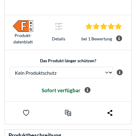
5.0 Ste
Produkt­
bei 1 Bewertung
Details
datenblatt
Das Produkt länger schützen?
Sofort verfügbar
Produktbeschreibung