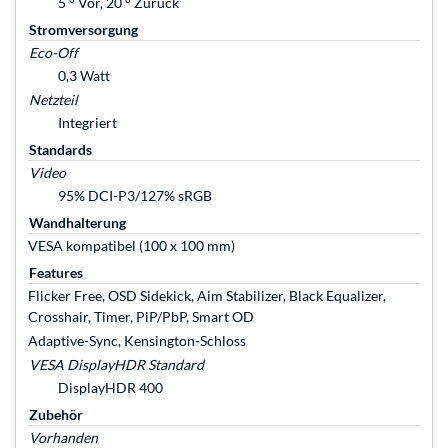
5 ° Vor, 20 ° Zurück
Stromversorgung
Eco-Off
0,3 Watt
Netzteil
Integriert
Standards
Video
95% DCI-P3/127% sRGB
Wandhalterung
VESA kompatibel (100 x 100 mm)
Features
Flicker Free, OSD Sidekick, Aim Stabilizer, Black Equalizer,
Crosshair, Timer, PiP/PbP, Smart OD
Adaptive-Sync, Kensington-Schloss
VESA DisplayHDR Standard
DisplayHDR 400
Zubehör
Vorhanden