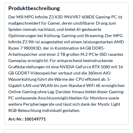
Produktbeschreibung
Der MSI MPG Infinite Z3 X3D 9NVVR7-608DE Gaming-PC ist
maßgeschneidert für Gamer, deren unstillbarer Drang zum
Spielen niemals nachlässt, und bietet AI-gesteuerte
Optimierungen bei Kühlung, Gaming und Streaming. Der MPG
Infinite Z3 9th ist ausgestattet mit einem leistungsstarken AMD
Ryzen 7 9800X3D, der in Kombination 64 GB DDR5-
Arbeitsspeicher und einer 2 TB großen M.2-PCIe-SSD rasantes
Gameplay ermöglicht. Für entsprechend beeindruckende
Grafikdarstellungen ist eine NVIDIA GeForce RTX 5080 mit 16
GB GDDR7-Videospeicher verbaut und die 360mm AIO
Wasserkühlung führt die Wärme der CPU effizient ab. 5-
Gigabit-LAN und WLAN bis zum Standard WiFi 6E ermöglichen
Online-Gaming ohne Lag. Darüber hinaus bietet dieser Gaming-
PC umfassende Anschlussmöglichkeiten für Monitore sowie
weitere Peripheriegeräte und lässt sich dank der Mystic Light
RGB-Beleuchtung individuell gestalten.
Art.-Nr.: 100149771