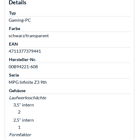
Details
Typ
Gaming-PC
Farbe
schwarz/transparent
EAN
4711377379441
Hersteller-Nr.
00B94221-608
Serie
MPG Infinite Z3 9th
Gehäuse
Laufwerksschächte
3,5" intern
2
2,5" intern
1
Formfaktor