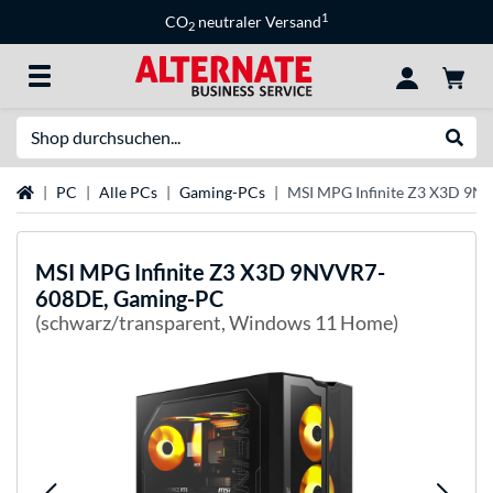
1
CO
neutraler Versand
2
Suche
Suche
Startseite
PC
Alle PCs
Gaming-PCs
MSI MPG Infinite Z3 X3D 9
MSI
MPG Infinite Z3 X3D 9NVVR7-
608DE, Gaming-PC
(schwarz/transparent, Windows 11 Home)