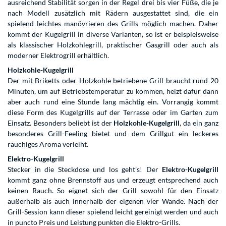
ausreichend Stabilität sorgen in der Regel drei bis vier Füße, die je
nach Modell zusätzlich mit Rädern ausgestattet sind, die ein
spielend leichtes manövrieren des Grills möglich machen. Daher
kommt der Kugelgrill in diverse Varianten, so ist er beispielsweise
als klassischer Holzkohlegrill, praktischer Gasgrill oder auch als
moderner Elektrogrill erhältlich.
Holzkohle-Kugelgrill
Der mit Briketts oder Holzkohle betriebene Grill braucht rund 20
Minuten, um auf Betriebstemperatur zu kommen, heizt dafür dann
aber auch rund eine Stunde lang mächtig ein. Vorrangig kommt
diese Form des Kugelgrills auf der Terrasse oder im Garten zum
Einsatz. Besonders beliebt ist der
Holzkohle-Kugelgrill
, da ein ganz
besonderes Grill-Feeling bietet und dem Grillgut ein leckeres
rauchiges Aroma verleiht.
Elektro-Kugelgrill
Stecker in die Steckdose und los geht’s! Der
Elektro-Kugelgrill
kommt ganz ohne Brennstoff aus und erzeugt entsprechend auch
keinen Rauch. So eignet sich der Grill sowohl für den Einsatz
außerhalb als auch innerhalb der eigenen vier Wände. Nach der
Grill-Session kann dieser spielend leicht gereinigt werden und auch
in puncto Preis und Leistung punkten die Elektro-Grills.