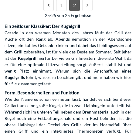
1
2
25-25 von 25 Ergebnisse
Ein zeitloser Klassiker: Der Kugelgrill
Gerade in den warmen Monaten des Jahres läuft der Grill der
Küche oft den Rang ab. Abends gemütlich in der Abendsonne
sitzen, ein kühles Getränk trinken und dabei das Lieblingsessen auf
dem Grill zubereiten, ist für viele das Beste am Sommer. Seit jeher
ist der
Kugelgrill
hierfür bei vielen Grillmeistern die erste Wahl, da
er für eine optimale Hitzeverteilung sorgt, äußerst stabil ist und
wenig Platz einnimmt. Warum sich die Anschaffung eines
Kugelgrills
lohnt, was es zu beachten gibt und mehr haben wir hier
für Sie zusammengefasst.
Form, Besonderheiten und Funktion
Wie der Name es schon vermuten lässt, handelt es sich bei dieser
Grillart um eine große Kugel, die in zwei Halbkugeln unterteilt ist.
Während sich im unteren Teil neben dem Brennmaterial auch in der
Regel noch eine Fettauffangschale und ein Rost befinden, ist die
obere Halbkugel der Deckel des Grills, der im Normalfall über
einen Griff und ein integriertes Thermometer verfügt. Für