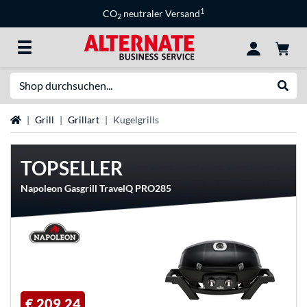
1
CO
neutraler Versand
2
Suche
Suche
Startseite
Grill
Grillart
Kugelgrills
TOPSELLER
Napoleon Gasgrill TravelQ PRO285
€ 209,24