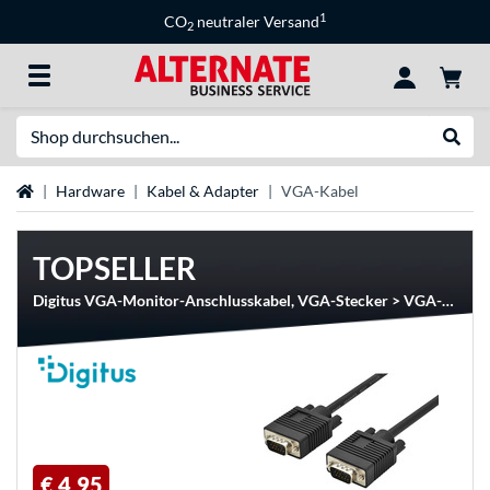
1
CO
neutraler Versand
2
Suche
Suche
Startseite
Hardware
Kabel & Adapter
VGA-Kabel
TOPSELLER
Digitus VGA-Monitor-Anschlusskabel, VGA-Stecker > VGA-Stecker
€ 4,95