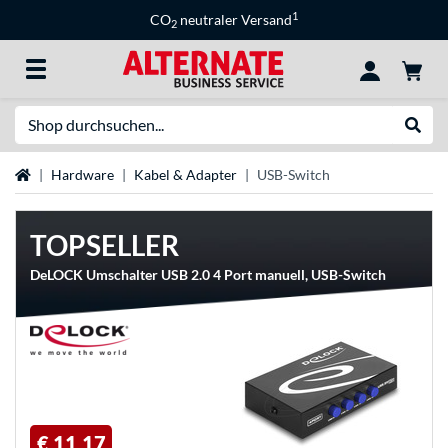
1
CO
neutraler Versand
2
Suche
Suche
Startseite
Hardware
Kabel & Adapter
USB-Switch
TOPSELLER
DeLOCK Umschalter USB 2.0 4 Port manuell, USB-Switch
€ 11,17