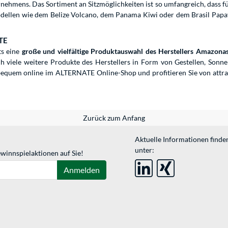
ehmens. Das Sortiment an Sitzmöglichkeiten ist so umfangreich, dass für
odellen wie dem Belize Volcano, dem Panama Kiwi oder dem Brasil Papa
TE
s eine
große und vielfältige Produktauswahl des Herstellers Amazona
ch viele weitere Produkte des Herstellers in Form von Gestellen, Sonne
equem online im ALTERNATE Online-Shop und profitieren Sie von attra
Zurück zum Anfang
Aktuelle Informationen finde
unter:
winnspielaktionen auf Sie!
Anmelden