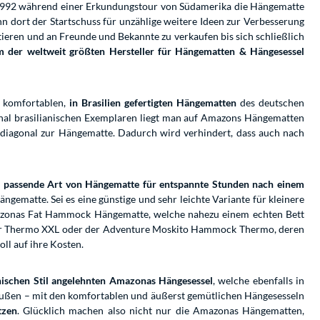
 1992 während einer Erkundungstour von Südamerika die Hängematte
nn dort der Startschuss für unzählige weitere Ideen zur Verbesserung
ren und an Freunde und Bekannte zu verkaufen bis sich schließlich
der weltweit größten Hersteller für Hängematten & Hängesessel
s komfortablen,
in Brasilien gefertigten Hängematten
des deutschen
ginal brasilianischen Exemplaren liegt man auf Amazons Hängematten
diagonal zur Hängematte. Dadurch wird verhindert, dass auch nach
ie passende Art von Hängematte für entspannte Stunden nach einem
ngematte. Sei es eine günstige und sehr leichte Variante für kleinere
azonas Fat Hammock Hängematte, welche nahezu einem echten Bett
er Thermo XXL oder der Adventure Moskito Hammock Thermo, deren
ll auf ihre Kosten.
ianischen Stil angelehnten Amazonas Hängesessel
, welche ebenfalls in
raußen – mit den komfortablen und äußerst gemütlichen Hängesesseln
tzen
. Glücklich machen also nicht nur die Amazonas Hängematten,