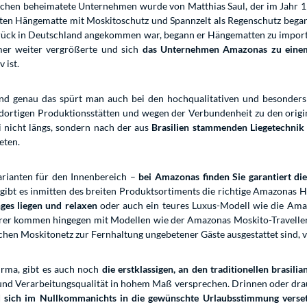
nchen beheimatete Unternehmen wurde von Matthias Saul, der im Jahr
bauten Hängematte mit Moskitoschutz und Spannzelt als Regenschutz bega
ck in Deutschland angekommen war, begann er Hängematten zu importie
er weiter vergrößerte und sich
das Unternehmen Amazonas zu einem 
 ist.
d genau das spürt man auch bei den hochqualitativen und besonder
n dortigen Produktionsstätten und wegen der Verbundenheit zu den ori
i nicht längs, sondern nach der aus
Brasilien stammenden Liegetechnik
eten.
rianten für den Innenbereich –
bei Amazonas finden Sie garantiert d
 gibt es inmitten des breiten Produktsortiments die richtige Amazonas Hä
ges liegen und relaxen
oder auch ein teures Luxus-Modell wie die Am
urer kommen hingegen mit Modellen wie der Amazonas Moskito-Travell
chen Moskitonetz zur Fernhaltung ungebetener Gäste ausgestattet sind, vo
rma, gibt es auch noch
die erstklassigen, an den traditionellen brasil
l- und Verarbeitungsqualität in hohem Maß versprechen. Drinnen oder d
d sich im Nullkommanichts in die gewünschte Urlaubsstimmung verse