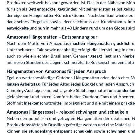
Produkten weltweit bekannt geworden ist. Das in der Nähe von Mü
für sich als Bett entdeckte, gegründet. Mit seiner ersten selbst ge
der eigenen Hängematten-Konstruktionen. Nachdem Saul wieder zurü
dank seines Ehrgeizes sowie Ideenreichtums der Kundestamm imm
entwickelte
und nun in mehr als 40 Ländern rund um den Globus aktiv
Amazonas Hängematten – Entspannung pur
Nach dem Motto von Amazonas
machen Hängematten glücklich
un
Unternehmens. Fair sowie nachhaltig erfolgt die Herstellung in de
auch so wie ein echter Brasilianer. Genauer gesagt liegt man hierbe
mehreren Stunden des Liegens schmerzhafte Rückenschmerzen auftr
Hängematten von Amazonas für jeden Anspruch
Egal ob wetterbeständige Outdoor-Hängematten oder doch eher Va
langen Arbeitstag
. Für jedes Alter, jedes Budget und jeden Anspruch
Camping-Ausflüge, eine extra große Stabhängematte
für stundenlan
gleichkommt und puren Komfort bietet. Outdoor-Fans und Abente
Stoff mit Insektenschutzmittel imprägniert und die mit einem praktis
Amazonas Hängesessel – relaxed schwingen und schaukeln
Neben den populären und gefragten Hängematten der deutschen Fi
Produktionsstätten in Brasilien gefertigt werden und eine Materia
können sie
stundenlang entspannt schaukeln sowie schwingen un