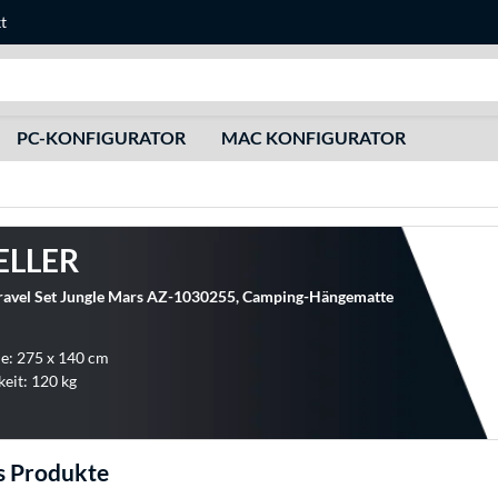
t
Suche
PC-KONFIGURATOR
MAC KONFIGURATOR
ELLER
avel Set Jungle Mars AZ-1030255, Camping-Hängematte
he: 275 x 140 cm
keit: 120 kg
 Produkte