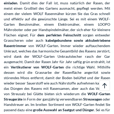
einladen
. Damit dies der Fall ist, muss natürlich der Rasen, der
meist einen Großteil des Gartens ausmacht, gepflegt werden. Mit
einem der vielem WOLF Rasenmäher kürzen Sie das Gras schnell
und effektiv auf die gewünschte Länge. Sei es mit einem WOLF-
Garten Benzinmäher, einem Elektromäher, einem LOOPO
Mähroboter oder per Handspindelmäher, der sich eher für kleinere
Flächen eignet. Für
dem perfekten Feinschnitt
sorgen entweder
Grasscheren oder auch
kabelgebundene sowie akkubetriebene
Rasentrimmer
von WOLF-Garten. Immer wieder auftauchendem
Unkraut, welches das harmonische Gesamtbild des Rasens zerstört,
wird dank der WOLF-Garten Unkrautstecher rasch der Gar
ausgemacht. Damit der Rasen Jahr für Jahr saftig grün erstrahlt, ist
ein
Vertikutierer von WOLF-Garten
die richtige Wahl. Mithilfe
dessen wird die Grasnarbe der Rasenfläche angeritzt sowie
störendes Moos entfernt, damit der Boden belüftet und der Rasen
wieder besser Sauerstoff wie auch Nährstoffe aufnehmen kann. Für
das Düngen des Rasens mit Rasensamen, aber auch das Verteilen
von Streusalz bei Glätte bieten sich wiederum die
WOLF-Garten
Streugeräte
in Form der ganzjährig verwendbaren
Streuwagen
oder
Handstreuer an. Im breiten Sortiment von WOLF-Garten findet Sie
passend dazu eine
große Auswahl an Saatgut und Dünger
. Sei es für