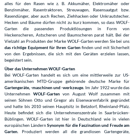
alles für den Rasen wie z. B. Akkumäher, Elektromäher oder
Benzinmäher, Rasentraktoren, Streuwagen, Rasensaatgut bzw.
Rasendünger, aber auch Rechen, Ziehhacken oder Unkrautstecher.
Hecken und Bäume dürfen nicht zu kurz kommen, so dass WOLF-
Garten die passenden Produktlösungen in Form von
Heckenscheren, Astscheren und Baumscheren parat hält. Bei der
Vielzahl an Produkten der Marke WOLF-Garten werden Sie bei uns
das richtige Equipment für Ihren Garten
finden und mit Sicherheit
von den Ergebnissen, die sich mit den Geräten erzielen lassen,
begeistert sein.
Über das Unternehmen WOLF-Garten
Bei WOLF-Garten handelt es sich um eine mittlerweile zur US-
amerikanischen MTD-Gruppe gehörende deutsche Marke für
Gartengeräte, -maschinen und -werkzeuge
. Im Jahr 1922 wurde das
Unternehmen
WOLF-Garten
von August Wolf zusammen mit
seinen Söhnen Otto und Gregor als Eisenwarenfabrik gegründet
und hatte bis 2010 seinen Hauptsitz in Betzdorf, Rheinland-Pfalz.
Heute befindet sich die Unternehmenszentrale in Saarbrücken-
Büblingen. WOLF-Garten ist hier in Deutschland wie in vielen
europäischen Ländern
Synonym für die Faszination und Freude am
Garten
. Produziert werden all die grandiosen Gartengeräte,