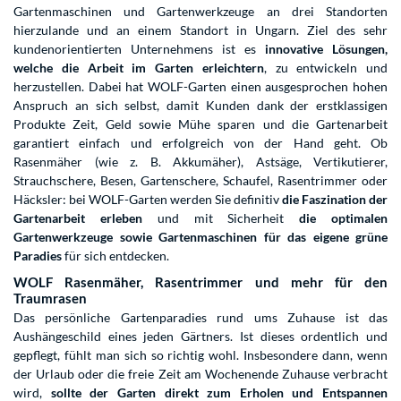
Gartenmaschinen und Gartenwerkzeuge an drei Standorten
hierzulande und an einem Standort in Ungarn. Ziel des sehr
kundenorientierten Unternehmens ist es
innovative Lösungen,
welche die Arbeit im Garten erleichtern
, zu entwickeln und
herzustellen. Dabei hat WOLF-Garten einen ausgesprochen hohen
Anspruch an sich selbst, damit Kunden dank der erstklassigen
Produkte Zeit, Geld sowie Mühe sparen und die Gartenarbeit
garantiert einfach und erfolgreich von der Hand geht. Ob
Rasenmäher (wie z. B. Akkumäher), Astsäge, Vertikutierer,
Strauchschere, Besen, Gartenschere, Schaufel, Rasentrimmer oder
Häcksler: bei WOLF-Garten werden Sie definitiv
die Faszination der
Gartenarbeit erleben
und mit Sicherheit
die optimalen
Gartenwerkzeuge sowie Gartenmaschinen für das eigene grüne
Paradies
für sich entdecken.
WOLF Rasenmäher, Rasentrimmer und mehr für den
Traumrasen
Das persönliche Gartenparadies rund ums Zuhause ist das
Aushängeschild eines jeden Gärtners. Ist dieses ordentlich und
gepflegt, fühlt man sich so richtig wohl. Insbesondere dann, wenn
der Urlaub oder die freie Zeit am Wochenende Zuhause verbracht
wird,
sollte der Garten direkt zum Erholen und Entspannen