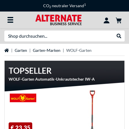
1
CO
neutraler Versand
2
Suche
Suche
Startseite
Garten
Garten-Marken
WOLF-Garten
TOPSELLER
WOLF-Garten Automatik-Unkrautstecher IW-A
€ 23,35