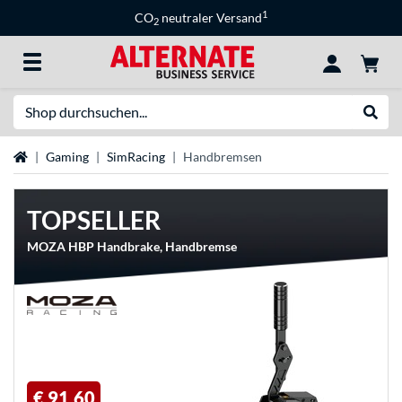
1
CO
neutraler Versand
2
Suche
Suche
Startseite
Gaming
SimRacing
Handbremsen
TOPSELLER
MOZA HBP Handbrake, Handbremse
€ 91,60