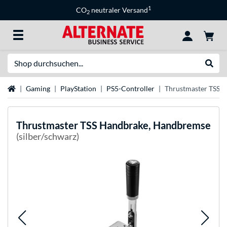
1
CO
neutraler Versand
2
Suche
Suche
Startseite
Gaming
PlayStation
PS5-Controller
Thrustmaster TSS 
Thrustmaster
TSS Handbrake, Handbremse
(silber/schwarz)