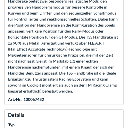
Handbrake bietet zwei besonders realistische Modi: den
progressiven Handbremsmodus für bessere Kontrolle in
Kurven und beim Driften und den sequenziellen Schaltmodus
für kontrolliertes und reaktionsschnelles Schalten. Dabei kann
die Position der Handbremse an die Konfiguration des Spiels
anpassen: vertikale Position für den Rally-Modus oder
horizontale Position für den GT-Modus. Die TSS Handbrake ist
zu 90 % aus Metall gefertigt und verfügt über H.E.A.R.T
(HallEffect AccuRate Technology)-Technologie mit
Magnetsensoren für chirurgische Präzision, die mit der Zeit
nicht nachlässt. Sie ist im Maßstab 1:1 einer echten
Handbremse nachempfunden, mit einem Knauf, der sich der
Hand des Benutzers anpasst. Die TSS Handbrake ist die ideale
Ergänzung zu Thrustmasters Racing-Ecosystem und kann
sowohl im Cockpit montiert als auch an der TM Racing Clamp
(separat erhältlich) befestigt werden.
Art.-Nr.: 100067482
Details
Typ