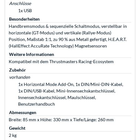
Anschlüsse
1x USB
Besonderheiten
Handbremsmodus & sequenzielle Schaltmodus, verstellbar in
horizontale (GT-Modus) und vertikale (Rallye-Modus)
Position, Maßstab 1:1, zu 90 % aus Metall gefertigt, H.E.A.R.T.
(HallEffect AccuRate Technology) Magnetsensoren
Weitere Informationen
Kompatibel mit dem Thrustmasters Racing-Ecosystem
Zubehör
vorhanden
1x Horizontal Mode Add-On, 1x DIN/Mini-DIN-Kabel,
1x DIN/USB-Kabel, Mini-Innensechskantschlüssel,
Innensechskantschlüssel, Maulschlüssel,
Benutzerhandbuch
Abmessungen
Breite: 85 mm x Höhe: 330 mm x Tiefe/Länge: 260 mm
Gewicht
2 kg