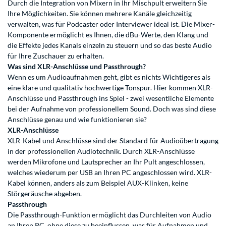
Durch die Integration von Mixern in Ihr Mischpult erweitern Sie
Ihre Möglichkeiten. Sie können mehrere Kanäle gleichzeitig
verwalten, was für Podcaster oder Interviewer ideal ist. Die Mixer-
Komponente ermöglicht es Ihnen, die dBu-Werte, den Klang und
die Effekte jedes Kanals einzeln zu steuern und so das beste Audio
für Ihre Zuschauer zu erhalten.
Was sind XLR-Anschlüsse und Passthrough?
Wenn es um Audioaufnahmen geht, gibt es nichts Wichtigeres als
eine klare und qualitativ hochwertige Tonspur. Hier kommen XLR-
Anschlüsse und Passthrough ins Spiel - zwei wesentliche Elemente
bei der Aufnahme von professionellem Sound. Doch was sind diese
Anschlüsse genau und wie funktionieren sie?
XLR-Anschlüsse
XLR-Kabel und Anschlüsse sind der Standard für Audioübertragung
in der professionellen Audiotechnik. Durch XLR-Anschlüsse
werden Mikrofone und Lautsprecher an Ihr Pult angeschlossen,
welches wiederum per USB an Ihren PC angeschlossen wird. XLR-
Kabel können, anders als zum Beispiel AUX-Klinken, keine
Störgeräusche abgeben.
Passthrough
Die Passthrough-Funktion ermöglicht das Durchleiten von Audio
an Ihren PC, ohne diese zu beeinflussen, was für Aufnahmen und