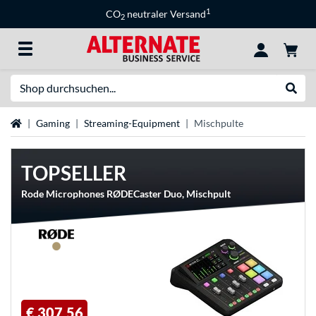
1
CO
neutraler Versand
2
Suche
Suche
Startseite
Gaming
Streaming-Equipment
Mischpulte
TOPSELLER
Rode Microphones RØDECaster Duo, Mischpult
€ 307,56