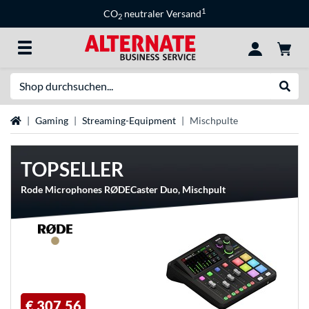
1
CO
neutraler Versand
2
Suche
Suche
Startseite
Gaming
Streaming-Equipment
Mischpulte
TOPSELLER
Rode Microphones RØDECaster Duo, Mischpult
€ 307,56