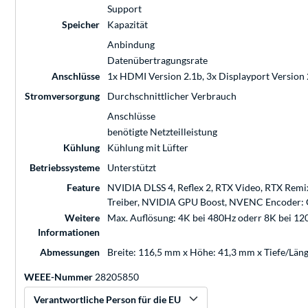
Support
Speicher
Kapazität
Anbindung
Datenübertragungsrate
Anschlüsse
1x HDMI Version 2.1b, 3x Displayport Version 
Stromversorgung
Durchschnittlicher Verbrauch
Anschlüsse
benötigte Netzteilleistung
Kühlung
Kühlung mit Lüfter
Betriebssysteme
Unterstützt
Feature
NVIDIA DLSS 4, Reflex 2, RTX Video, RTX Rem
Treiber, NVIDIA GPU Boost, NVENC Encoder: G
Weitere
Max. Auflösung: 4K bei 480Hz oderr 8K bei 1
Informationen
Abmessungen
Breite: 116,5 mm x Höhe: 41,3 mm x Tiefe/Län
WEEE-Nummer
28205850
Verantwortliche Person für die EU