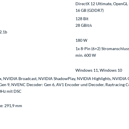
DirectX 12 Ultimate, OpenGL 
16 GB (GDDR7)
128 Bit
28 GBit/s
2.1b
180 W
1x 8-Pin (6+2) Stromanschlus
min. 600 W
Windows 11, Windows 10
ix, NVIDIA Broadcast, NVIDIA ShadowPlay, NVIDIA Highlights, NVIDIA
en 9, NVENC Decoder: Gen 6, AV1 Encoder und Decoder, Raytracing Cor
20Hz mit DSC
ge: 291,9 mm