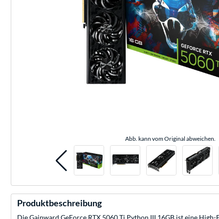
Abb. kann vom Original abweichen.
Produktbeschreibung
Die Gainward GeForce RTX 5060 Ti Python III 16GB ist eine High-