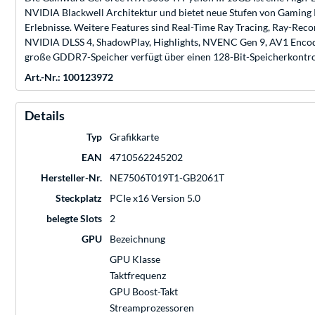
NVIDIA Blackwell Architektur und bietet neue Stufen von Gaming R
Erlebnisse. Weitere Features sind Real-Time Ray Tracing, Ray-R
NVIDIA DLSS 4, ShadowPlay, Highlights, NVENC Gen 9, AV1 Encod
große GDDR7-Speicher verfügt über einen 128-Bit-Speicherkontrol
Art.-Nr.: 100123972
Details
Typ
Grafikkarte
EAN
4710562245202
Hersteller-Nr.
NE7506T019T1-GB2061T
Steckplatz
PCIe x16 Version 5.0
belegte Slots
2
GPU
Bezeichnung
GPU Klasse
Taktfrequenz
GPU Boost-Takt
Streamprozessoren