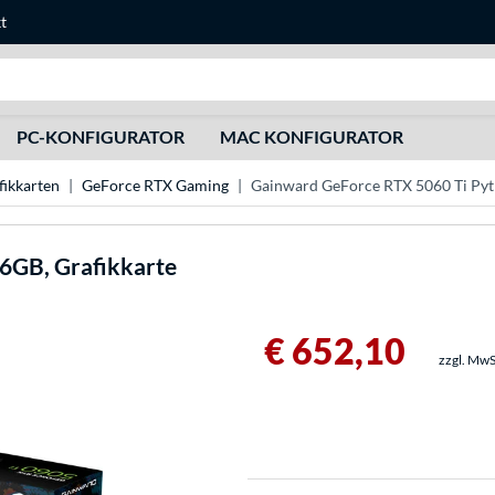
t
Suche
PC-KONFIGURATOR
MAC KONFIGURATOR
ikkarten
GeForce RTX Gaming
Gainward GeForce RTX 5060 Ti Pyth
16GB, Grafikkarte
€ 652,10
zzgl. MwS