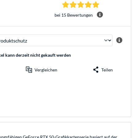
5.0 Sterne bei 15 B
bei 15 Bewertungen
kel kann derzeit nicht gekauft werden
Vergleichen
Teilen
ngsfähigen GeForce RTX 50-Grafikkartenserie basiert auf der