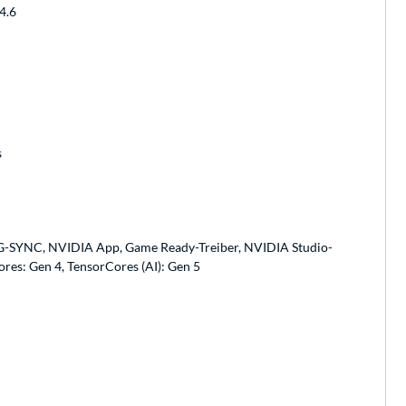
4.6
s
 G-SYNC, NVIDIA App, Game Ready-Treiber, NVIDIA Studio-
es: Gen 4, TensorCores (AI): Gen 5