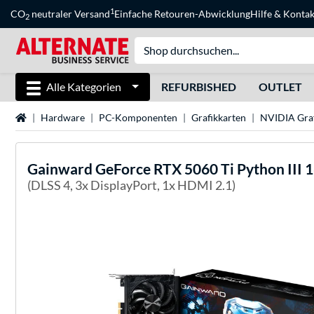
1
CO
neutraler Versand
Einfache Retouren-Abwicklung
Hilfe
&
Kontak
2
Alle Kategorien
REFURBISHED
OUTLET
Startseite
Hardware
PC-Komponenten
Grafikkarten
NVIDIA Graf
Gainward
GeForce RTX 5060 Ti Python III 
(DLSS 4, 3x DisplayPort, 1x HDMI 2.1)