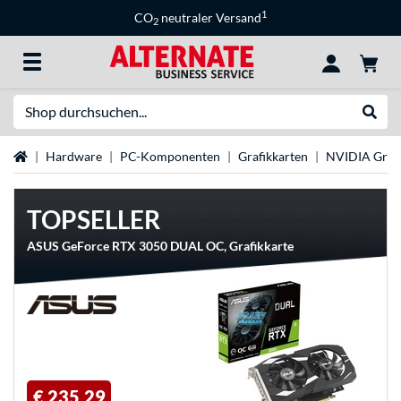
1
CO
neutraler Versand
2
Suche
Suche
Startseite
Hardware
PC-Komponenten
Grafikkarten
NVIDIA Grafi
TOPSELLER
ASUS GeForce RTX 3050 DUAL OC, Grafikkarte
€ 235,29