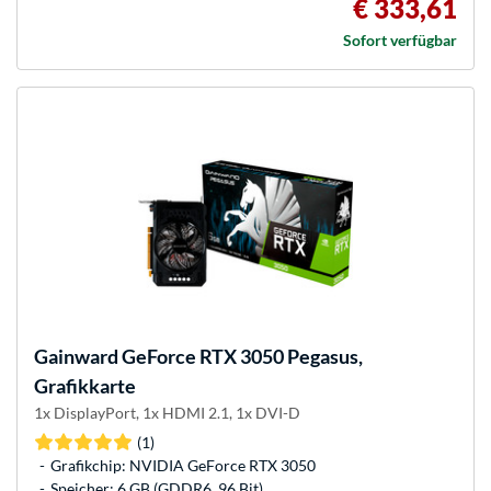
€ 333,61
Sofort verfügbar
Gainward
GeForce RTX 3050 Pegasus,
Grafikkarte
1x DisplayPort, 1x HDMI 2.1, 1x DVI-D
(1)
Grafikchip: NVIDIA GeForce RTX 3050
Speicher: 6 GB (GDDR6, 96 Bit)