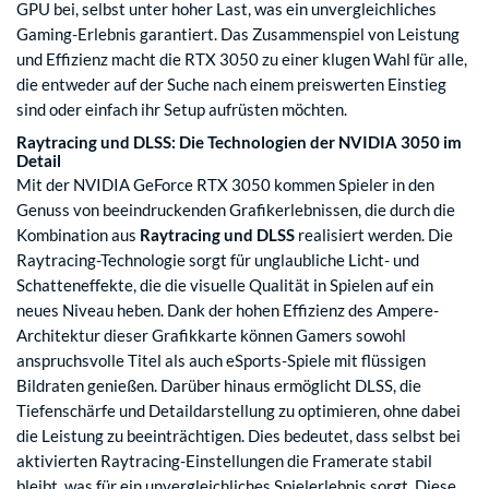
GPU bei, selbst unter hoher Last, was ein unvergleichliches
Gaming-Erlebnis garantiert. Das Zusammenspiel von Leistung
und Effizienz macht die RTX 3050 zu einer klugen Wahl für alle,
die entweder auf der Suche nach einem preiswerten Einstieg
sind oder einfach ihr Setup aufrüsten möchten.
Raytracing und DLSS: Die Technologien der NVIDIA 3050 im
Detail
Mit der NVIDIA GeForce RTX 3050 kommen Spieler in den
Genuss von beeindruckenden Grafikerlebnissen, die durch die
Kombination aus
Raytracing und DLSS
realisiert werden. Die
Raytracing-Technologie sorgt für unglaubliche Licht- und
Schatteneffekte, die die visuelle Qualität in Spielen auf ein
neues Niveau heben. Dank der hohen Effizienz des Ampere-
Architektur dieser Grafikkarte können Gamers sowohl
anspruchsvolle Titel als auch eSports-Spiele mit flüssigen
Bildraten genießen. Darüber hinaus ermöglicht DLSS, die
Tiefenschärfe und Detaildarstellung zu optimieren, ohne dabei
die Leistung zu beeinträchtigen. Dies bedeutet, dass selbst bei
aktivierten Raytracing-Einstellungen die Framerate stabil
bleibt, was für ein unvergleichliches Spielerlebnis sorgt. Diese