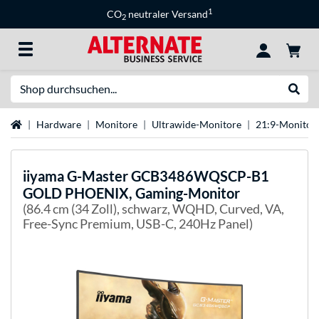
1
CO
neutraler Versand
2
Suche
Suche
Startseite
Hardware
Monitore
Ultrawide-Monitore
21:9-Monitor
iiyama
G-Master GCB3486WQSCP-B1
GOLD PHOENIX, Gaming-Monitor
(86.4 cm (34 Zoll), schwarz, WQHD, Curved, VA,
Free-Sync Premium, USB-C, 240Hz Panel)