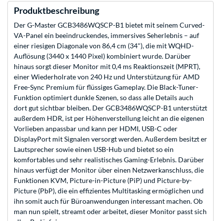
Produktbeschreibung
Der G-Master GCB3486WQSCP-B1 bietet mit seinem Curved-
VA-Panel ein beeindruckendes, immersives Seherlebnis – auf
einer riesigen Diagonale von 86,4 cm (34"), die mit WQHD-
Auflösung (3440 x 1440 Pixel) kombiniert wurde. Darüber
hinaus sorgt dieser Monitor mit 0,4 ms Reaktionszeit (MPRT),
einer Wiederholrate von 240 Hz und Unterstützung für AMD
Free-Sync Premium für flüssiges Gameplay. Die Black-Tuner-
Funktion optimiert dunkle Szenen, so dass alle Details auch
dort gut sichtbar bleiben. Der GCB3486WQSCP-B1 unterstützt
außerdem HDR, ist per Höhenverstellung leicht an die eigenen
Vorlieben anpassbar und kann per HDMI, USB-C oder
DisplayPort mit Signalen versorgt werden. Außerdem besitzt er
Lautsprecher sowie einen USB-Hub und bietet so ein
komfortables und sehr realistisches Gaming-Erlebnis. Darüber
hinaus verfügt der Monitor über einen Netzwerkanschluss, die
Funktionen KVM, Picture-in-Picture (PiP) und Picture-by-
Picture (PbP), die ein effizientes Multitasking ermöglichen und
ihn somit auch für Büroanwendungen interessant machen. Ob
man nun spielt, streamt oder arbeitet, dieser Monitor passt sich