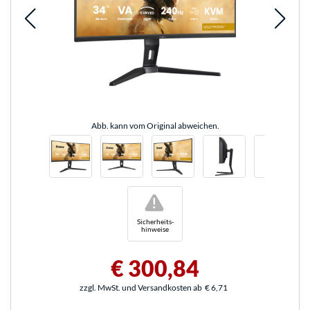
Abb. kann vom Original abweichen.
!
Sicherheits-
hinweise
€ 300,84
zzgl. MwSt. und Versandkosten ab
€ 6,71