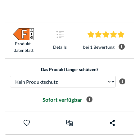
5.0 Ste
Produkt­
bei 1 Bewertung
Details
datenblatt
Das Produkt länger schützen?
Sofort verfügbar