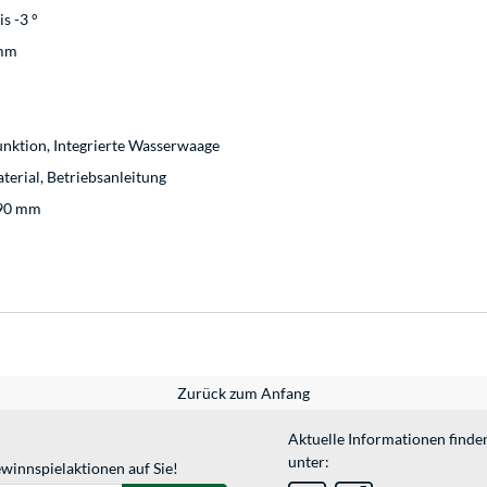
s -3 °
 mm
unktion, Integrierte Wasserwaage
erial, Betriebsanleitung
890 mm
Zurück zum Anfang
Aktuelle Informationen finde
unter:
winnspielaktionen auf Sie!