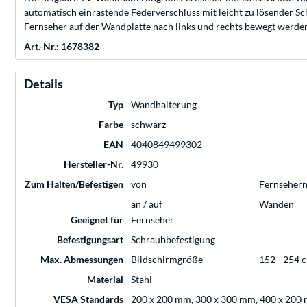
automatisch einrastende Federverschluss mit leicht zu lösender Sc
Fernseher auf der Wandplatte nach links und rechts bewegt werden
Art.-Nr.: 1678382
Details
Typ
Wandhalterung
Farbe
schwarz
EAN
4040849499302
Hersteller-Nr.
49930
Zum Halten/Befestigen
von
Fernseher
an / auf
Wänden
Geeignet für
Fernseher
Befestigungsart
Schraubbefestigung
Max. Abmessungen
Bildschirmgröße
152 - 254 c
Material
Stahl
VESA Standards
200 x 200 mm, 300 x 300 mm, 400 x 200