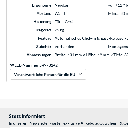
Ergonomie
Neigbar
von +12 ° bi
Abstand
Wand
Mind.: 30
Halterung
Für 1 Gerät
Tragkraft
75 kg
Feature
Automatisches Click-In & Easy-Release F
Zubehör
Vorhanden
Montagemat
Abmessungen
Breite: 431 mm x Höhe: 49 mm x Tiefe: 
WEEE-Nummer
54978142
Verantwortliche Person für die EU
Stets informiert
In unserem Newsletter warten exklusive Angebote, Gutschein- & Ge