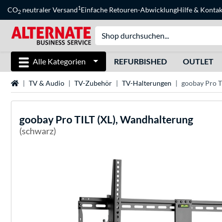
1
CO
neutraler Versand
Einfache Retouren-Abwicklung
Hilfe
&
Kontak
2
Alle Kategorien
REFURBISHED
OUTLET
Startseite
TV & Audio
TV-Zubehör
TV-Halterungen
goobay Pro T
goobay
Pro TILT (XL), Wandhalterung
(schwarz)