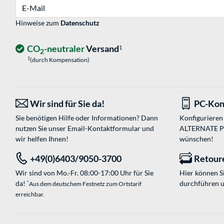
E-Mail
Hinweise zum
Datenschutz
CO
-neutraler
Versand
1
2
1
(durch Kompensation)
Wir sind für Sie da!
PC-Kon
Sie benötigen Hilfe oder Informationen? Dann
Konfigurieren 
nutzen Sie unser
Email-Kontaktformular
und
ALTERNATE PC-
wir helfen Ihnen!
wünschen!
+49(0)6403/9050-3700
Retour
Wir sind von Mo.-Fr. 08:00-17:00 Uhr für Sie
Hier können 
da!
durchführen 
*
Aus dem deutschem Festnetz zum Ortstarif
erreichbar.