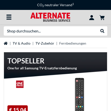
1
CO
neutraler Versand
2
Suche
Suche
Startseite
TV & Audio
TV-Zubehör
Fernbedienungen
TOPSELLER
One for all Samsung TV-Ersatzfernbedienung
€ 15,04