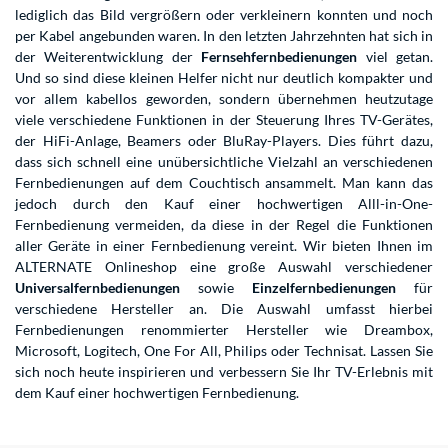
lediglich das Bild vergrößern oder verkleinern konnten und noch
per Kabel angebunden waren. In den letzten Jahrzehnten hat sich in
der Weiterentwicklung der
Fernsehfernbedienungen
viel getan.
Und so sind diese kleinen Helfer nicht nur deutlich kompakter und
vor allem kabellos geworden, sondern übernehmen heutzutage
viele verschiedene Funktionen in der Steuerung Ihres TV-Gerätes,
der HiFi-Anlage, Beamers oder BluRay-Players. Dies führt dazu,
dass sich schnell eine unübersichtliche Vielzahl an verschiedenen
Fernbedienungen auf dem Couchtisch ansammelt. Man kann das
jedoch durch den Kauf einer hochwertigen Alll-in-One-
Fernbedienung vermeiden, da diese in der Regel die Funktionen
aller Geräte in einer Fernbedienung vereint. Wir bieten Ihnen im
ALTERNATE Onlineshop eine große Auswahl verschiedener
Universalfernbedienungen
sowie
Einzelfernbedienungen
für
verschiedene Hersteller an. Die Auswahl umfasst hierbei
Fernbedienungen renommierter Hersteller wie Dreambox,
Microsoft, Logitech, One For All, Philips oder Technisat. Lassen Sie
sich noch heute inspirieren und verbessern Sie Ihr TV-Erlebnis mit
dem Kauf einer hochwertigen Fernbedienung.