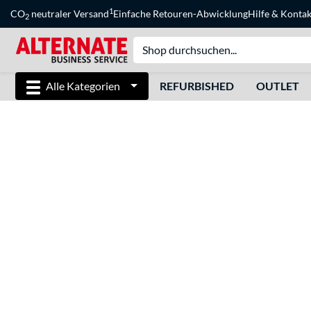
1
CO
neutraler Versand
Einfache Retouren-Abwicklung
Hilfe
&
Kontak
2
Alle Kategorien
REFURBISHED
OUTLET