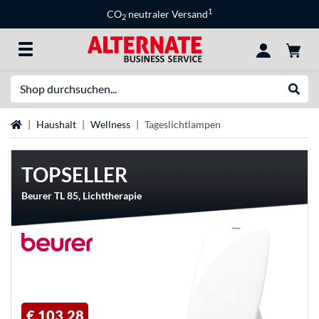
1
CO
neutraler Versand
2
Suche
Suche
Startseite
Haushalt
Wellness
Tageslichtlampen
TOPSELLER
Beurer TL 85, Lichttherapie
€ 103,28