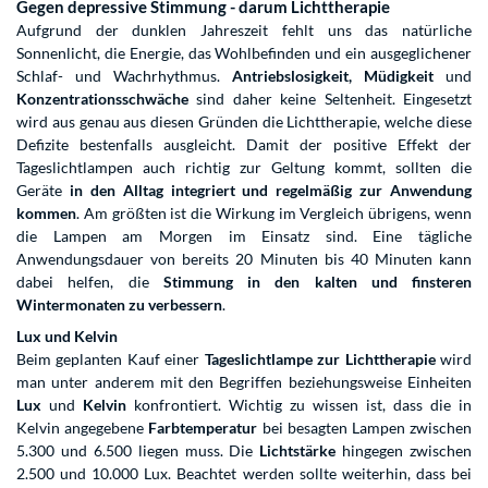
Gegen depressive Stimmung - darum Lichttherapie
Aufgrund der dunklen Jahreszeit fehlt uns das natürliche
Sonnenlicht, die Energie, das Wohlbefinden und ein ausgeglichener
Schlaf- und Wachrhythmus.
Antriebslosigkeit, Müdigkeit
und
Konzentrationsschwäche
sind daher keine Seltenheit. Eingesetzt
wird aus genau aus diesen Gründen die Lichttherapie, welche diese
Defizite bestenfalls ausgleicht. Damit der positive Effekt der
Tageslichtlampen auch richtig zur Geltung kommt, sollten die
Geräte
in den Alltag integriert und regelmäßig zur Anwendung
kommen
. Am größten ist die Wirkung im Vergleich übrigens, wenn
die Lampen am Morgen im Einsatz sind. Eine tägliche
Anwendungsdauer von bereits 20 Minuten bis 40 Minuten kann
dabei helfen, die
Stimmung in den kalten und finsteren
Wintermonaten zu verbessern
.
Lux und Kelvin
Beim geplanten Kauf einer
Tageslichtlampe zur Lichttherapie
wird
man unter anderem mit den Begriffen beziehungsweise Einheiten
Lux
und
Kelvin
konfrontiert. Wichtig zu wissen ist, dass die in
Kelvin angegebene
Farbtemperatur
bei besagten Lampen zwischen
5.300 und 6.500 liegen muss. Die
Lichtstärke
hingegen zwischen
2.500 und 10.000 Lux. Beachtet werden sollte weiterhin, dass bei