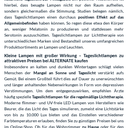
hierbei, dass besagte Lampen nicht nur den Raum aufhellen,
sondern gleichermaßen die Stimmung. Studien belegen nämlich,
dass Tageslichtlampen einen durchaus
positiven Effekt auf das
Allgemeinbefinden
haben können. So regen diese etwa den Körper
an, weniger Melatonin zu produzieren und stattdessen mehr
Serotonin auszuschütten. Tageslichtlampen zur Lichttherapie von
unterschiedlichen Marken sind Bestandteil unseres umfangreichen
Produktsortiments an Lampen und Leuchten.
Kleine Lampen mit großer Wirkung – Tageslichtlampen zu
attraktiven Preisen bei ALTERNATE kaufen
Insbesondere an kalten und dunklen Wintertagen schlägt vielen
Menschen der
Mangel an Sonne und Tageslicht
verstärkt aufs
Gemüt. Bei einem Großteil führt dies auf Dauer zu unerwünschten
und länger anhaltenden Nebenwirkungen in Form von depressiven
Verstimmungen. Um dem entgegenzuwirken, empfehlen Ärzte
häufig spezielle
Tageslichtlampen für die regelmäßige Lichttherapie
.
Moderne flimmer- und UV-freie LED-Lampen von Herstellern wie
Beurer, die das Licht des Tages simulieren, zumeist eine Lichtstärke
von bis zu 10.000 Lux bieten und das Einstellen verschiedener
Farbtemperaturen erlauben, finden Sie zu günstigen Preisen bei uns
im Online-Shop. Ob für das Wohnzimmer
zu Hause
oder für den