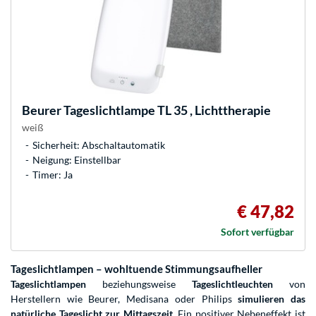
Beurer
Tageslichtlampe TL 35 , Lichttherapie
weiß
Sicherheit: Abschaltautomatik
Neigung: Einstellbar
Timer: Ja
€ 47,82
Sofort verfügbar
Tageslichtlampen – wohltuende Stimmungsaufheller
Tageslichtlampen
beziehungsweise
Tageslichtleuchten
von
Herstellern wie Beurer, Medisana oder Philips
simulieren das
natürliche Tageslicht zur Mittagszeit
. Ein positiver Nebeneffekt ist