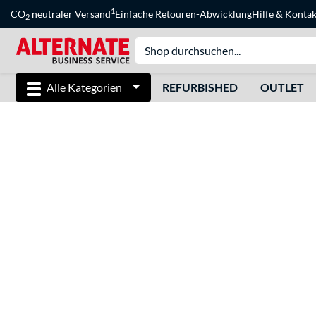
1
CO
neutraler Versand
Einfache Retouren-Abwicklung
Hilfe
&
Kontak
2
Alle Kategorien
REFURBISHED
OUTLET