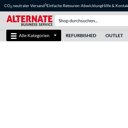
1
CO
neutraler Versand
Einfache Retouren-Abwicklung
Hilfe
&
Kontak
2
Alle Kategorien
REFURBISHED
OUTLET