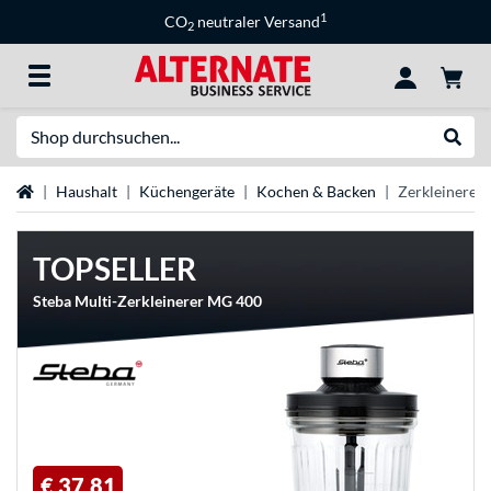
1
CO
neutraler Versand
2
Suche
Suche
Startseite
Haushalt
Küchengeräte
Kochen & Backen
Zerkleinerer
TOPSELLER
Steba Multi-Zerkleinerer MG 400
€ 37,81