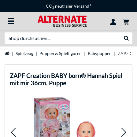
1
CO
neutraler Versand
2
Suche
Suche
Startseite
Spielzeug
Puppen & Spielfiguren
Babypuppen
ZAPF Crea
ZAPF Creation
BABY born® Hannah Spiel
mit mir 36cm, Puppe