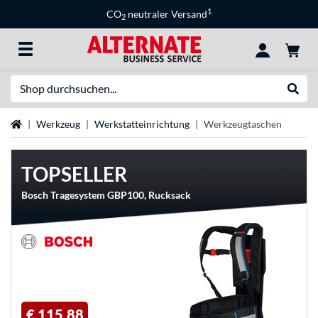
1
CO
neutraler Versand
2
Suche
Suche
Startseite
Werkzeug
Werkstatteinrichtung
Werkzeugtaschen
TOPSELLER
Bosch Tragesystem GBP100, Rucksack
€ 115,88