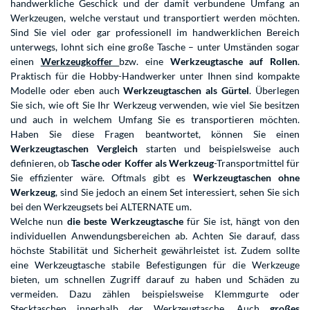
handwerkliche Geschick und der damit verbundene Umfang an
Werkzeugen, welche verstaut und transportiert werden möchten.
Sind Sie viel oder gar professionell im handwerklichen Bereich
unterwegs, lohnt sich eine große Tasche – unter Umständen sogar
einen
Werkzeugkoffer
bzw. eine
Werkzeugtasche auf Rollen
.
Praktisch für die Hobby-Handwerker unter Ihnen sind kompakte
Modelle oder eben auch
Werkzeugtaschen als Gürtel
. Überlegen
Sie sich, wie oft Sie Ihr Werkzeug verwenden, wie viel Sie besitzen
und auch in welchem Umfang Sie es transportieren möchten.
Haben Sie diese Fragen beantwortet, können Sie einen
Werkzeugtaschen Vergleich
starten und beispielsweise auch
definieren, ob
Tasche oder Koffer als Werkzeug
-Transportmittel für
Sie effizienter wäre. Oftmals gibt es
Werkzeugtaschen ohne
Werkzeug
, sind Sie jedoch an einem Set interessiert, sehen Sie sich
bei den Werkzeugsets bei ALTERNATE um.
Welche nun
die beste Werkzeugtasche
für Sie ist, hängt von den
individuellen Anwendungsbereichen ab. Achten Sie darauf, dass
höchste Stabilität und Sicherheit gewährleistet ist. Zudem sollte
eine Werkzeugtasche stabile Befestigungen für die Werkzeuge
bieten, um schnellen Zugriff darauf zu haben und Schäden zu
vermeiden. Dazu zählen beispielsweise Klemmgurte oder
Stecktaschen innerhalb der Werkzeugtasche. Auch
großes